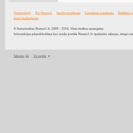
Numerology
Par Numur1
Izsoles noteikumi
Lietošanas noteikumi
Reklāma p
dzēst sludinājumu
© Autortiesības Numur1.lv 2009 - 2016. Visas tiesības aizsargātas.
Informācijas pārpublicēšana bez izsoļu portāla Numur1.lv īpašnieku atļaujas, stingri ai
Sākums
Uz augšu