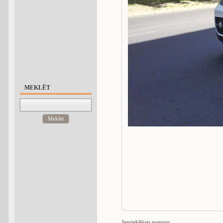
MEKLĒT
Meklēt
Iepriekšējais numurs: