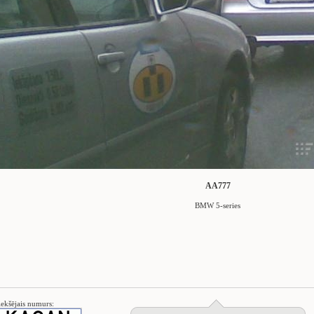
AA777
BMW 5-series
iekšējais numurs: