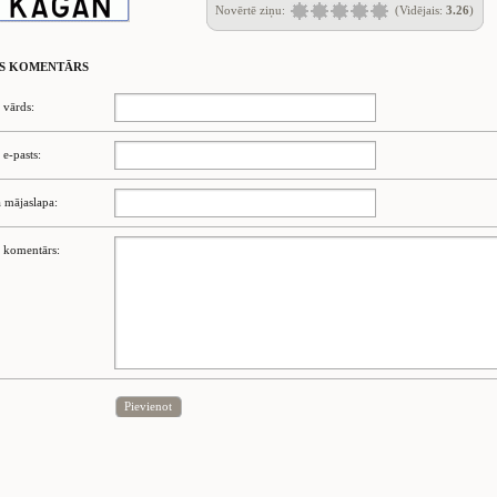
Novērtē ziņu:
(Vidējais:
3.26
)
S KOMENTĀRS
 vārds:
 e-pasts:
 mājaslapa:
 komentārs:
Pievienot