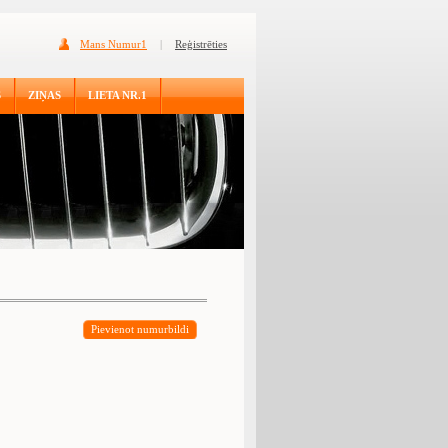
Mans Numur1
|
Reģistrēties
S
ZIŅAS
LIETA NR.1
Pievienot numurbildi