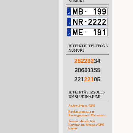
NUMURI
IETEIKTIE TELEFONA
NUMURI
2
8
2
2
8
2
34
28661155
221
2
2
1
05
IETEIKTĀS IZSOLES
UN SLUDINĀJUMI
Android Avto GPS
Разблокировка и
Раскодировка Магнитол.
Jaunas, detalizētas
Latvijas un Eiropas GPS
kartes