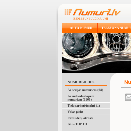
IZSOLES UN SLUDINĀJUMI
AUTO NUMURI
TELEFONA NUMUR
Nu
NUMURBILDES
Ar sērijas numuriem (68)
Ar individuālajiem
numuriem (1168)
Tiek pārdoti/izsolīti (1)
Vēlas pirkt
Pazaudēti, atrasti
Bilžu TOP 111