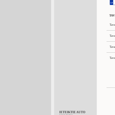
TAV
Tavs
Tavs
Tava
Tavs
IETEIKTIE AUTO