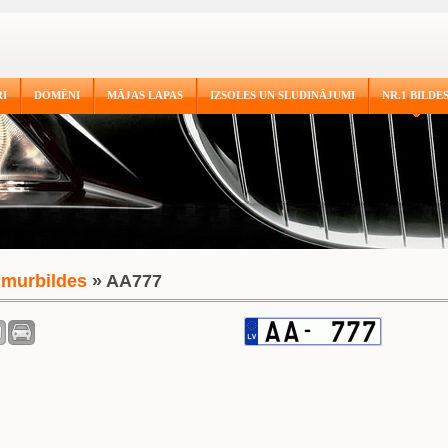
I
DOMĒNI
MĀJAS LAPAS
IZSOLES UN SLUDINĀJUMI
NR.1 BILDE
murbildes
» AA777