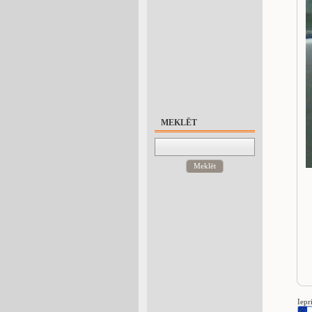
MEKLĒT
Meklēt
Iepr