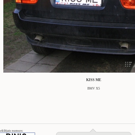
KISS ME
BMV X5
iekšējais numurs: