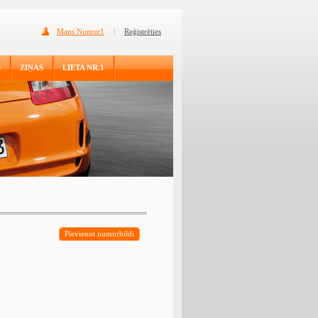
Mans Numur1
|
Reģistrēties
S
ZIŅAS
LIETA NR.1
Pievienot numurbildi