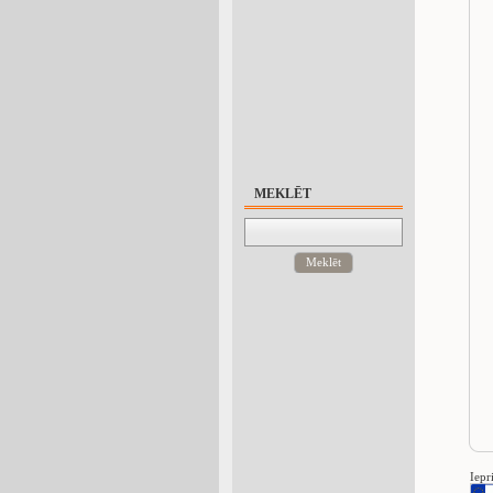
MEKLĒT
Meklēt
Iepr