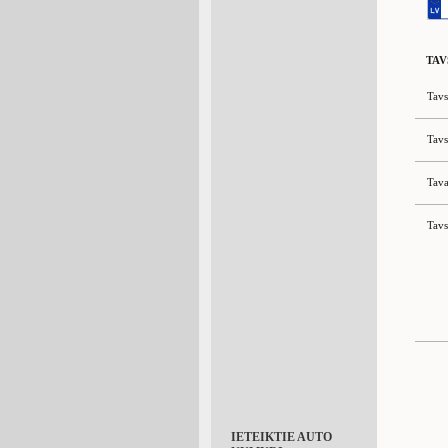
TAV
Tavs
Tavs
Tava
Tavs
IETEIKTIE AUTO