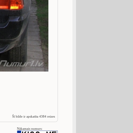
Šī bilde ir apskatīta 4384 reizes
Nākamais numurs: