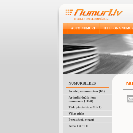
IZSOLES UN SLUDINĀJUMI
AUTO NUMURI
TELEFONA NUMUR
Nu
NUMURBILDES
Ar sērijas numuriem (68)
Ar individuālajiem
numuriem (1168)
Tiek pārdoti/izsolīti (1)
Vēlas pirkt
Pazaudēti, atrasti
Bilžu TOP 111