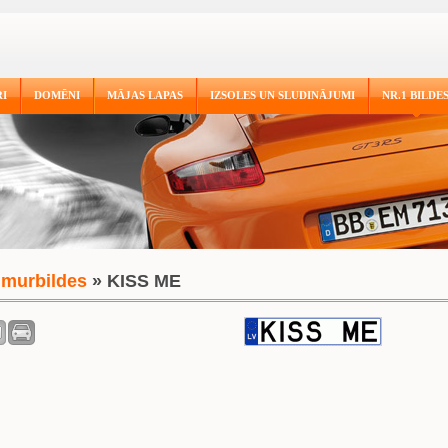
I
DOMĒNI
MĀJAS LAPAS
IZSOLES UN SLUDINĀJUMI
NR.1 BILDE
murbildes
» KISS ME