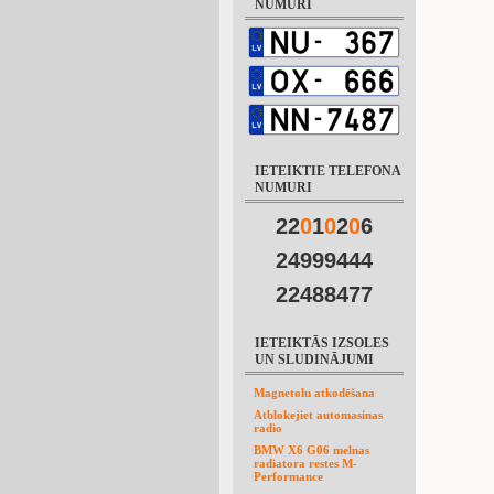
NUMURI
IETEIKTIE TELEFONA
NUMURI
22
0
1
0
2
0
6
24999444
22488477
IETEIKTĀS IZSOLES
UN SLUDINĀJUMI
Magnetolu atkodēšana
Atblokejiet automasinas
radio
BMW X6 G06 melnas
radiatora restes M-
Performance