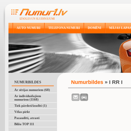
IZSOLES UN SLUDINĀJUMI
AUTO NUMURI
TELEFONA NUMURI
DOMĒNI
MĀJAS LAPA
Numurbildes
» I RR I
NUMURBILDES
Ar sērijas numuriem (68)
Ar individuālajiem
numuriem (1168)
Tiek pārdoti/izsolīti (1)
Vēlas pirkt
Pazaudēti, atrasti
Bilžu TOP 111