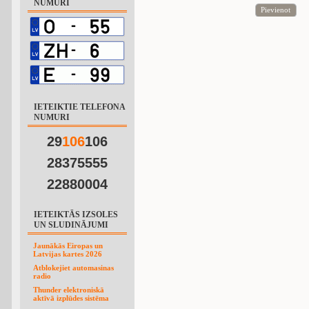
NUMURI
Pievienot
IETEIKTIE TELEFONA
NUMURI
29
1
0
6
106
28375555
22880004
IETEIKTĀS IZSOLES
UN SLUDINĀJUMI
Jaunākās Eiropas un
Latvijas kartes 2026
Atblokejiet automasinas
radio
Thunder elektroniskā
aktīvā izplūdes sistēma