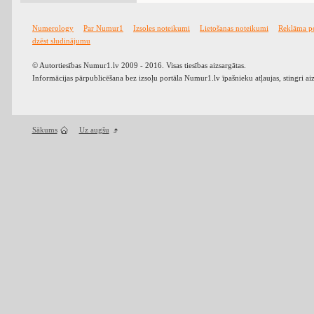
Numerology
Par Numur1
Izsoles noteikumi
Lietošanas noteikumi
Reklāma p
dzēst sludinājumu
© Autortiesības Numur1.lv 2009 - 2016. Visas tiesības aizsargātas.
Informācijas pārpublicēšana bez izsoļu portāla Numur1.lv īpašnieku atļaujas, stingri ai
Sākums
Uz augšu