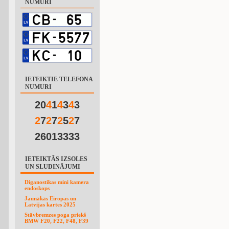
NUMURI
IETEIKTIE TELEFONA
NUMURI
20
4
1
4
3
4
3
2
7
2
7
2
5
2
7
26013333
IETEIKTĀS IZSOLES
UN SLUDINĀJUMI
Diganostikas mini kamera
endoskops
Jaunākās Eiropas un
Latvijas kartes 2025
Stāvbremzes poga priekš
BMW F20, F22, F48, F39