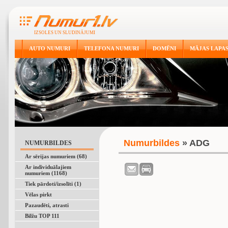
IZSOLES UN SLUDINĀJUMI
AUTO NUMURI
TELEFONA NUMURI
DOMĒNI
MĀJAS LAPA
Numurbildes
» ADG
NUMURBILDES
Ar sērijas numuriem (68)
Ar individuālajiem
numuriem (1168)
Tiek pārdoti/izsolīti (1)
Vēlas pirkt
Pazaudēti, atrasti
Bilžu TOP 111