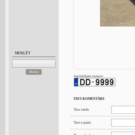
MEKLĒT
Meklēt
Iepriekšējais numurs:
TAVS KOMENTĀRS
Tavs vārds:
Tavs e-pasts: