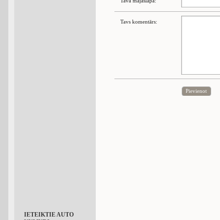
Tava mājaslapa:
Tavs komentārs:
Pievienot
IETEIKTIE AUTO