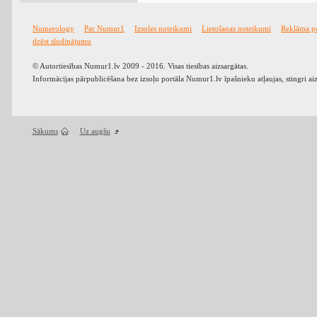
Numerology
Par Numur1
Izsoles noteikumi
Lietošanas noteikumi
Reklāma p
dzēst sludinājumu
© Autortiesības Numur1.lv 2009 - 2016. Visas tiesības aizsargātas.
Informācijas pārpublicēšana bez izsoļu portāla Numur1.lv īpašnieku atļaujas, stingri ai
Sākums
Uz augšu