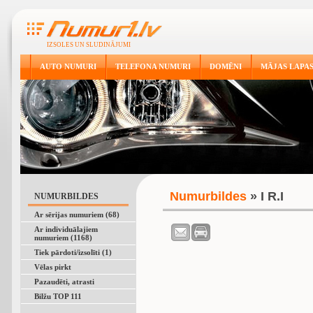
IZSOLES UN SLUDINĀJUMI
AUTO NUMURI
TELEFONA NUMURI
DOMĒNI
MĀJAS LAPA
Numurbildes
» I R.I
NUMURBILDES
Ar sērijas numuriem (68)
Ar individuālajiem
numuriem (1168)
Tiek pārdoti/izsolīti (1)
Vēlas pirkt
Pazaudēti, atrasti
Bilžu TOP 111