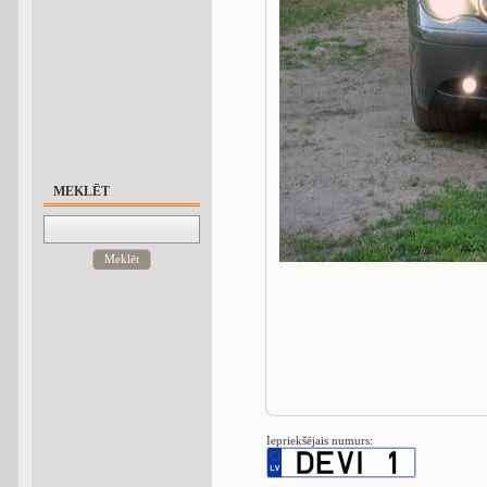
MEKLĒT
Meklēt
Iepriekšējais numurs: