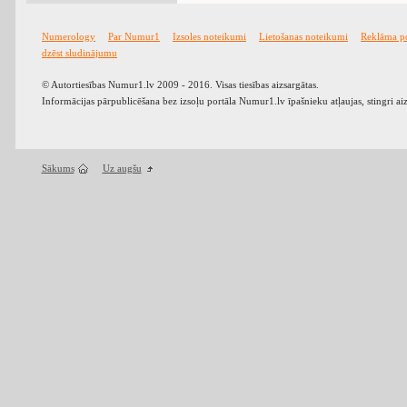
Numerology
Par Numur1
Izsoles noteikumi
Lietošanas noteikumi
Reklāma p
dzēst sludinājumu
© Autortiesības Numur1.lv 2009 - 2016. Visas tiesības aizsargātas.
Informācijas pārpublicēšana bez izsoļu portāla Numur1.lv īpašnieku atļaujas, stingri ai
Sākums
Uz augšu