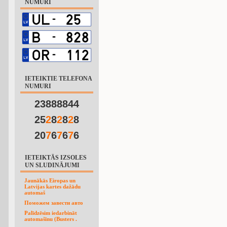
NUMURI
IETEIKTIE TELEFONA
NUMURI
23888844
25
2
8
2
8
2
8
20
7
6
7
6
7
6
IETEIKTĀS IZSOLES
UN SLUDINĀJUMI
Jaunākās Eiropas un
Latvijas kartes dažādu
automaš
Поможем завести авто
Palīdzēsim iedarbināt
automašīnu (Busters .