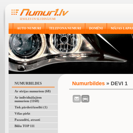
IZSOLES UN SLUDINĀJUMI
AUTO NUMURI
TELEFONA NUMURI
DOMĒNI
MĀJAS LAPA
Numurbildes
» DEVI 1
NUMURBILDES
Ar sērijas numuriem (68)
Ar individuālajiem
numuriem (1168)
Tiek pārdoti/izsolīti (1)
Vēlas pirkt
Pazaudēti, atrasti
Bilžu TOP 111