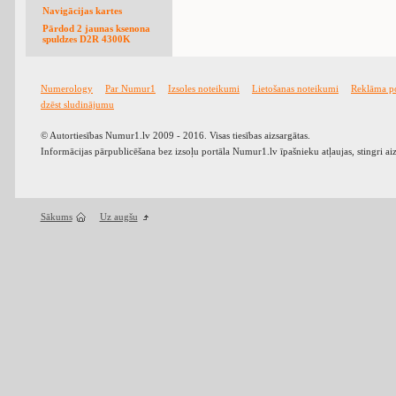
Navigācijas kartes
Pārdod 2 jaunas ksenona
spuldzes D2R 4300K
Numerology
Par Numur1
Izsoles noteikumi
Lietošanas noteikumi
Reklāma p
dzēst sludinājumu
© Autortiesības Numur1.lv 2009 - 2016. Visas tiesības aizsargātas.
Informācijas pārpublicēšana bez izsoļu portāla Numur1.lv īpašnieku atļaujas, stingri ai
Sākums
Uz augšu