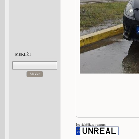
MEKLĒT
Meklēt
Iepriekšējais numurs: