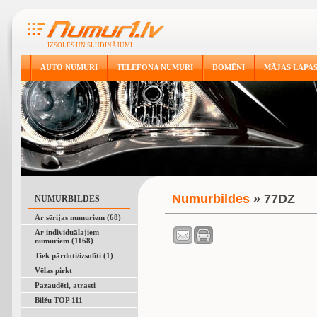
IZSOLES UN SLUDINĀJUMI
AUTO NUMURI
TELEFONA NUMURI
DOMĒNI
MĀJAS LAPA
Numurbildes
» 77DZ
NUMURBILDES
Ar sērijas numuriem (68)
Ar individuālajiem
numuriem (1168)
Tiek pārdoti/izsolīti (1)
Vēlas pirkt
Pazaudēti, atrasti
Bilžu TOP 111