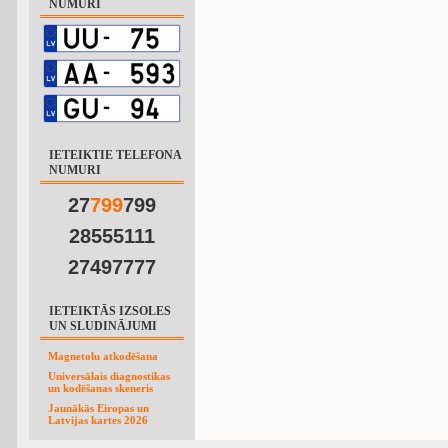
NUMURI
IETEIKTIE TELEFONA
NUMURI
27
7
9
9
799
28555111
27497777
IETEIKTĀS IZSOLES
UN SLUDINĀJUMI
Magnetolu atkodēšana
Universālais diagnostikas
un kodēšanas skeneris
Jaunākās Eiropas un
Latvijas kartes 2026