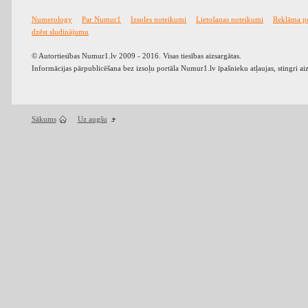
Numerology
Par Numur1
Izsoles noteikumi
Lietošanas noteikumi
Reklāma p
dzēst sludinājumu
© Autortiesības Numur1.lv 2009 - 2016. Visas tiesības aizsargātas.
Informācijas pārpublicēšana bez izsoļu portāla Numur1.lv īpašnieku atļaujas, stingri ai
Sākums
Uz augšu