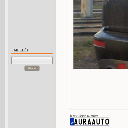
MEKLĒT
Meklēt
Iepriekšējais numurs: