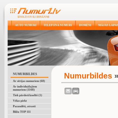
IZSOLES UN SLUDINĀJUMI
AUTO NUMURI
TELEFONA NUMURI
DOMĒNI
MĀJAS LAPA
Numurbildes
»
NUMURBILDES
Ar sērijas numuriem (68)
Ar individuālajiem
numuriem (1168)
Tiek pārdoti/izsolīti (1)
Vēlas pirkt
Pazaudēti, atrasti
Bilžu TOP 111