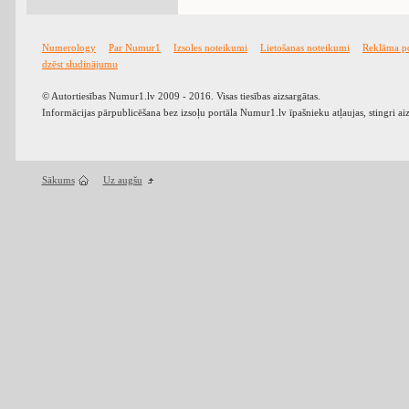
Numerology
Par Numur1
Izsoles noteikumi
Lietošanas noteikumi
Reklāma p
dzēst sludinājumu
© Autortiesības Numur1.lv 2009 - 2016. Visas tiesības aizsargātas.
Informācijas pārpublicēšana bez izsoļu portāla Numur1.lv īpašnieku atļaujas, stingri ai
Sākums
Uz augšu