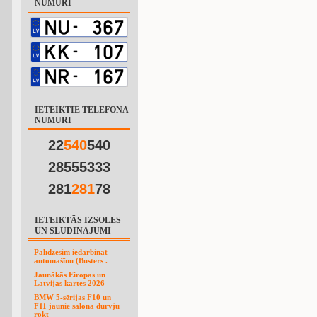
NUMURI
IETEIKTIE TELEFONA
NUMURI
22
5
4
0
540
28555333
281
2
8
1
78
IETEIKTĀS IZSOLES
UN SLUDINĀJUMI
Palīdzēsim iedarbināt
automašīnu (Busters .
Jaunākās Eiropas un
Latvijas kartes 2026
BMW 5-sērijas F10 un
F11 jaunie salona durvju
rokt