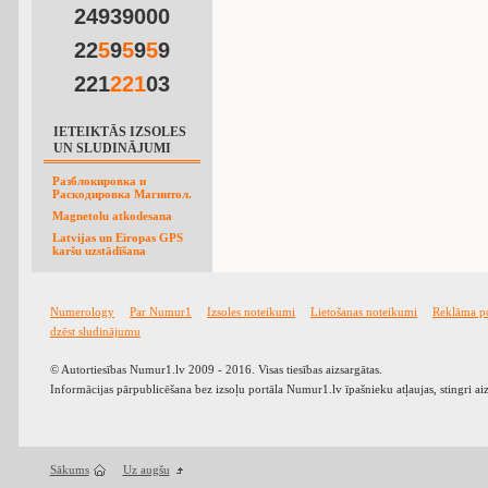
24939000
22
5
9
5
9
5
9
221
2
2
1
03
IETEIKTĀS IZSOLES
UN SLUDINĀJUMI
Разблокировка и
Раскодировка Магнитол.
Magnetolu atkodesana
Latvijas un Eiropas GPS
karšu uzstādīšana
Numerology
Par Numur1
Izsoles noteikumi
Lietošanas noteikumi
Reklāma p
dzēst sludinājumu
© Autortiesības Numur1.lv 2009 - 2016. Visas tiesības aizsargātas.
Informācijas pārpublicēšana bez izsoļu portāla Numur1.lv īpašnieku atļaujas, stingri ai
Sākums
Uz augšu