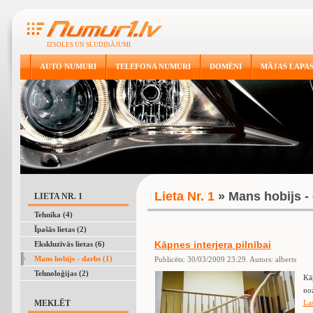
IZSOLES UN SLUDINĀJUMI
AUTO NUMURI
TELEFONA NUMURI
DOMĒNI
MĀJAS LAPA
Lieta Nr. 1
» Mans hobijs -
LIETA NR. 1
Tehnika (4)
Īpašās lietas (2)
Kāpnes interjera pilnībai
Ekskluzīvās lietas (6)
Mans hobijs - darbs (1)
Publicēts: 30/03/2009 23:29. Autors: alberts
Tehnoloģijas (2)
Kāp
no
MEKLĒT
Las