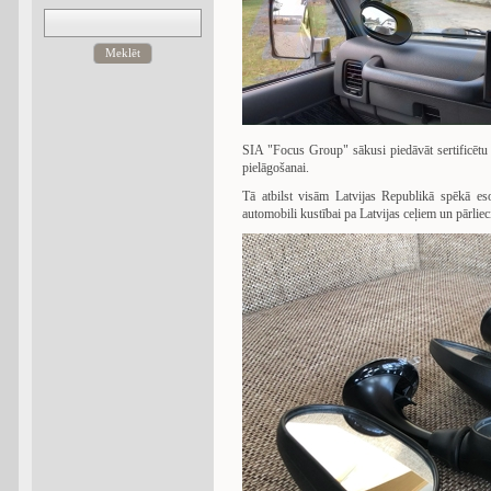
Meklēt
SIA "Focus Group" sākusi piedāvāt sertificētu
pielāgošanai.
Tā atbilst visām Latvijas Republikā spēkā es
automobili kustībai pa Latvijas ceļiem un pārlie