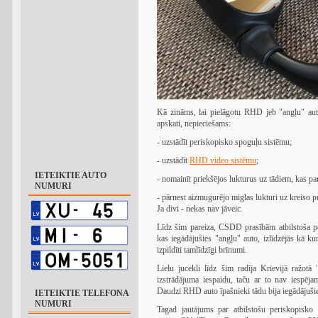
Kā zināms, lai pielāgotu RHD jeb "angļu" auto
apskati, nepieciešams:
- uzstādīt periskopisko spoguļu sistēmu;
- uzstādīt
RHD video sistēmu
;
IETEIKTIE AUTO
- nomainīt priekšējos lukturus uz tādiem, kas par
NUMURI
- pārnest aizmugurējo miglas lukturi uz kreiso pu
Ja divi - nekas nav jāveic.
Līdz šim pareiza, CSDD prasībām atbilstoša pe
kas iegādājušies "angļu" auto, izlīdzējās kā kura
izpildīti tamlīdzīgi brīnumi.
Lielu jucekli līdz šim radīja Krievijā ražotā
izstrādājuma iespaidu, taču ar to nav iespējams
Daudzi RHD auto īpašnieki tādu bija iegādājuši
IETEIKTIE TELEFONA
NUMURI
Tagad jautājums par atbilstošu periskopisko 