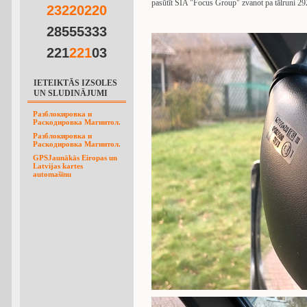
pasūtīt SIA "Focus Group" zvanot pa tālruni 
2
3
2
2
0
2
2
0
28555333
221
2
2
1
03
IETEIKTĀS IZSOLES
UN SLUDINĀJUMI
Разблокировка и
Раскодировка Магнитол.
Разблокировка и
Раскодировка Магнитол.
GPSJaunākās Eiropas un
Latvijas kartes
automašīnu