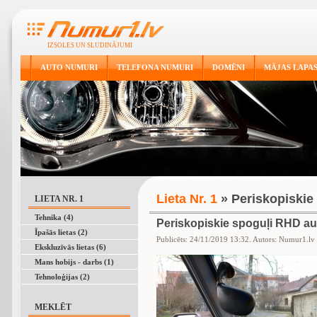
IZSOLES UN SLUDINĀJUMI
AUTO NUMURI
TELEFONA NUMURI
DOMĒNI
MĀJAS LAPA
Lieta Nr. 1
» Periskopiskie
LIETA NR. 1
Tehnika (4)
Periskopiskie spoguļi RHD au
Īpašās lietas (2)
Publicēts: 24/11/2019 13:32. Autors: Numur1.lv
Ekskluzīvās lietas (6)
Mans hobijs - darbs (1)
Tehnoloģijas (2)
MEKLĒT