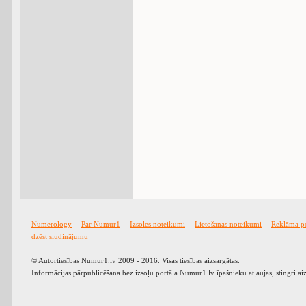
Numerology
Par Numur1
Izsoles noteikumi
Lietošanas noteikumi
Reklāma p
dzēst sludinājumu
© Autortiesības Numur1.lv 2009 - 2016. Visas tiesības aizsargātas.
Informācijas pārpublicēšana bez izsoļu portāla Numur1.lv īpašnieku atļaujas, stingri ai