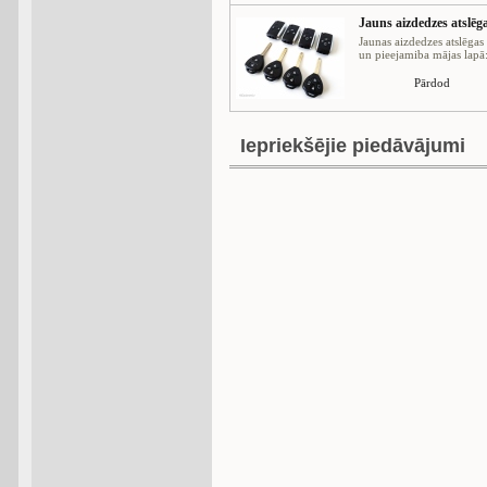
Jauns aizdedzes atslēg
Jaunas aizdedzes atslēga
un pieejamiba mājas lapā: 
Pārdod
Iepriekšējie piedāvājumi