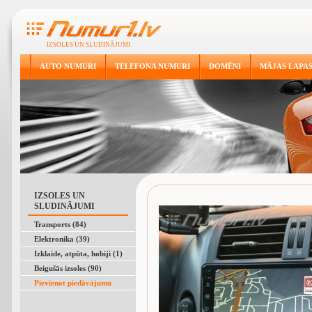
IZSOLES UN SLUDINĀJUMI
AUTO NUMURI
TELEFONA NUMURI
DOMĒNI
MĀJAS LAPA
IZSOLES UN
SLUDINĀJUMI
Transports (84)
Elektronika (39)
Izklaide, atpūta, hobiji (1)
Beigušās izsoles (90)
Pievienot piedāvājumu