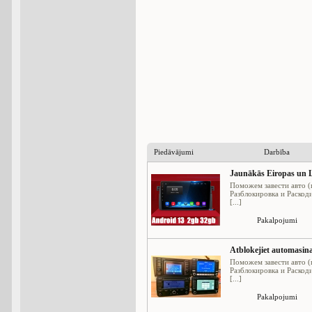
Piedāvājumi
Darbība
Jaunākās Eiropas un L
Поможем завести авто (
Разблокировка и Раскод
[...]
Pakalpojumi
Atblokejiet automasina
Поможем завести авто (
Разблокировка и Раскод
[...]
Pakalpojumi