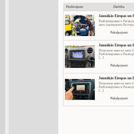
Piedāvājumi
Darbība
Jaunākās Eiropas un L
Разблокировка и Раскод
авто (прикурить Бустеро
Pakalpojumi
Jaunākās Eiropas un L
Поможем завести авто (
Разблокировка и Раскод
[...]
Pakalpojumi
Jaunākās Eiropas un L
Поможем завести авто (
Разблокировка и Раскод
[...]
Pakalpojumi