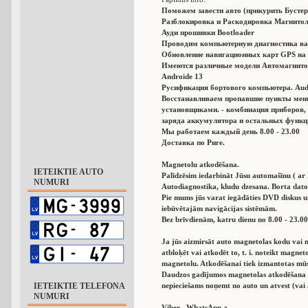
Поможем завести авто (прикурить Бустер
Разблокировка и Раскодировка Магнитол
Ауди прошивки Bootloader
Проводим компьютерную диагностика ва
Обновление навигационных карт GPS на 
Имеются различные модели Автомагнито
Аndroide 13
Русификация бортового компьютера. Audi,
Восстанавливаем пропавшие пункты мен
установщиками. - комбинация приборов,
заряда аккумулятора и остальных функц
Мы работаем каждый день 8.00 - 23.00
Доставка по Риге.
Magnetolu atkodēšana.
IETEIKTIE AUTO
Palīdzēsim iedarbināt Jūsu automašīnu ( ar
NUMURI
Autodiagnostika, kludu dzesana. Borta dator
Pie mums jūs varat iegādāties DVD diskus 
iebūvētajām navigācijas sistēmām.
Bez brīvdienām, katru dienu no 8.00 - 23.00
Ja jūs aizmirsāt auto magnetolas kodu vai n
atbloķēt vai atkodēt to, t. i. noteikt magn
magnetolu. Atkodēšanai tiek izmantotas mū
Daudzos gadījumos magnetolas atkodēšana a
IETEIKTIE TELEFONA
nepieciešams noņemt no auto un atvest (vai 
NUMURI
Viber , WhatsApp а . .