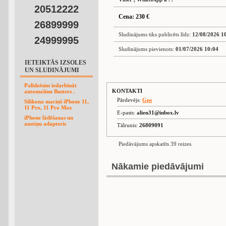
20512222
Cena: 230 €
26899999
Sludinājums tiks publicēts līdz:
12/08/2026 1
24999995
Sludinājums pievienots:
01/07/2026 10:04
IETEIKTĀS IZSOLES
UN SLUDINĀJUMI
Palīdzēsim iedarbināt
KONTAKTI
automašīnu Busters .
Pārdevējs:
Gps
Silikona maciņš iPhone 11,
11 Pro, 11 Pro Max
E-pasts:
alien31@inbox.lv
iPhone lādēšanas un
austiņu adapteris
Tālrunis:
26809091
Piedāvājums apskatīts 39 reizes.
Nākamie piedāvājumi