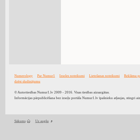
Numerology
Par Numur1
Izsoles noteikumi
Lietošanas noteikumi
Reklāma p
dzēst sludinājumu
© Autortiesības Numur1.lv 2009 - 2016. Visas tiesības aizsargātas.
Informācijas pārpublicēšana bez izsoļu portāla Numur1.lv īpašnieku atļaujas, stingri ai
Sākums
Uz augšu