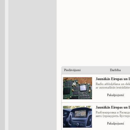
Piedāvājumi
Darbība
Jaunākās Eiropas un L
Radio atbloķēšana un dek
ar automašīnās iestrādātie
Pakalpojumi
Jaunākās Eiropas un L
Разблокировка и Раскод
авто (прикурить Бустеро
Pakalpojumi