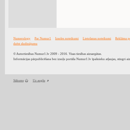
Numerology
Par Numur1
Izsoles noteikumi
Lietošanas noteikumi
Reklāma p
dzēst sludinājumu
© Autortiesības Numur1.lv 2009 - 2016. Visas tiesības aizsargātas.
Informācijas pārpublicēšana bez izsoļu portāla Numur1.lv īpašnieku atļaujas, stingri ai
Sākums
Uz augšu