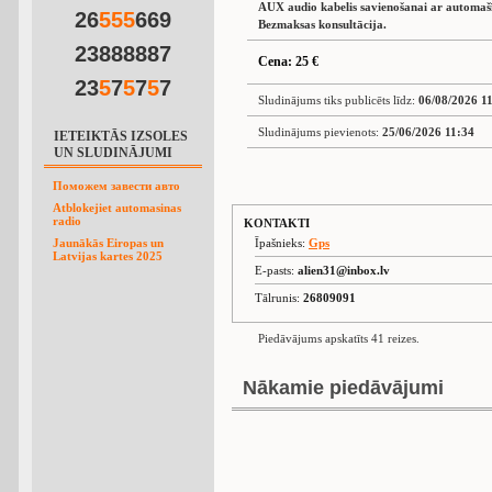
AUX audio kabelis savienošanai ar automašī
26
5
5
5
669
Bezmaksas konsultācija.
23888887
Cena: 25 €
23
5
7
5
7
5
7
Sludinājums tiks publicēts līdz:
06/08/2026 1
Sludinājums pievienots:
25/06/2026 11:34
IETEIKTĀS IZSOLES
UN SLUDINĀJUMI
Поможем завести авто
Atblokejiet automasinas
radio
KONTAKTI
Jaunākās Eiropas un
Īpašnieks:
Gps
Latvijas kartes 2025
E-pasts:
alien31@inbox.lv
Tālrunis:
26809091
Piedāvājums apskatīts 41 reizes.
Nākamie piedāvājumi