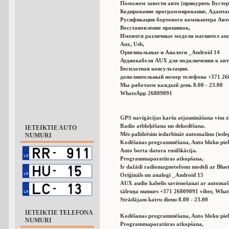
Поможем завести авто (прикурить Бустер
Кодирование программирование, Адаптац
Русификация бортового компьютера Авт
Восстановление прошивок,
Имеются различные модели магнитол andro
Aux, Usb,
Оригинальные и Аналоги _Android 14
Аудиокабеля AUX для подключения к авт
Бесплатная консультация.
дополнительный номер телефона +371 26
Мы работаем каждый день 8.00 - 23.00
WhatsApp 26809091
GPS navigācijas karšu atjaunināšana visu
Radio atbloķēšana un dekodēšana.
IETEIKTIE AUTO
Mēs palīdzēsim iedarbināt automašīnu (iede
NUMURI
Kodēšanas programmēšana, Auto bloku pie
Auto borta datora rusifikācija.
Programmaparatūras atkopšana,
Ir dažādi radiomagnetofonu modeļi ar Blue
Oriģināls un analogi _Android 15
AUX audio kabelis savienošanai ar automašī
tālruņa numurs +371 26809091 viber, Wha
Strādājam katru dienu 8.00 - 23.00
IETEIKTIE TELEFONA
Kodēšanas programmēšana, Auto bloku pie
NUMURI
Programmaparatūras atkopšana,