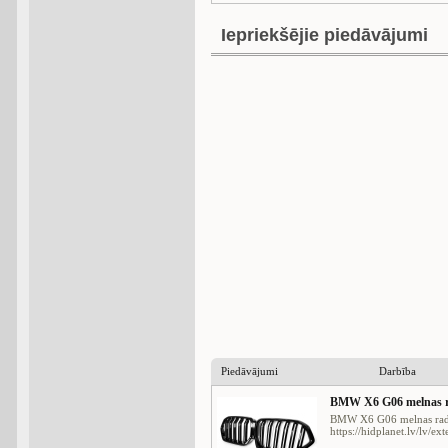
Iepriekšējie piedāvājumi
Piedāvājumi
Darbība
BMW X6 G06 melnas ra
BMW X6 G06 melnas radia
https://hidplanet.lv/lv/ex