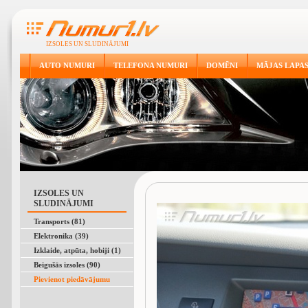
IZSOLES UN SLUDINĀJUMI
AUTO NUMURI
TELEFONA NUMURI
DOMĒNI
MĀJAS LAPA
IZSOLES UN
SLUDINĀJUMI
Transports (81)
Elektronika (39)
Izklaide, atpūta, hobiji (1)
Beigušās izsoles (90)
Pievienot piedāvājumu