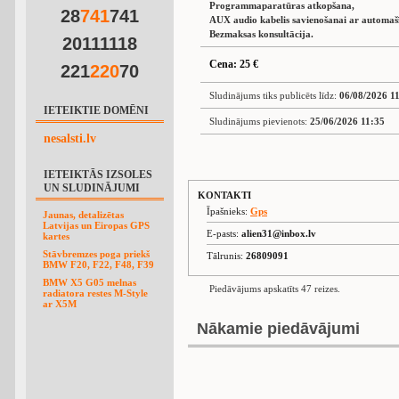
Programmaparatūras atkopšana,
28
7
4
1
741
AUX audio kabelis savienošanai ar automašī
Bezmaksas konsultācija.
20111118
Cena: 25 €
221
2
2
0
70
Sludinājums tiks publicēts līdz:
06/08/2026 1
IETEIKTIE DOMĒNI
Sludinājums pievienots:
25/06/2026 11:35
nesalsti.lv
IETEIKTĀS IZSOLES
UN SLUDINĀJUMI
KONTAKTI
Īpašnieks:
Gps
Jaunas, detalizētas
Latvijas un Eiropas GPS
E-pasts:
alien31@inbox.lv
kartes
Stāvbremzes poga priekš
Tālrunis:
26809091
BMW F20, F22, F48, F39
BMW X5 G05 melnas
Piedāvājums apskatīts 47 reizes.
radiatora restes M-Style
ar X5M
Nākamie piedāvājumi