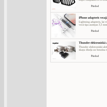
Pārdod
iPhone adapteris vec
Lightning adapteris, lai v
vecā tipa austiņas 3,5 mm 
Pārdod
Thunder elektroniskā a
Thunder elektroniskā aktī
skaņu dīzeļa un benzīna tr
Pārdod