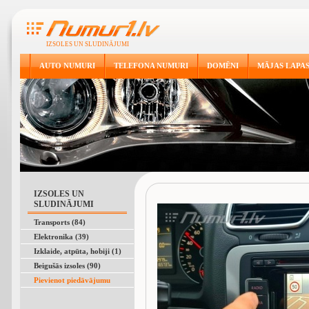
IZSOLES UN SLUDINĀJUMI
AUTO NUMURI
TELEFONA NUMURI
DOMĒNI
MĀJAS LAPA
IZSOLES UN
SLUDINĀJUMI
Transports (84)
Elektronika (39)
Izklaide, atpūta, hobiji (1)
Beigušās izsoles (90)
Pievienot piedāvājumu