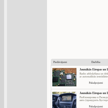
Piedāvājumi
Darbība
Jaunākās Eiropas un L
Radio atbloķēšana un dek
ar automašīnās iestrādātie
Pakalpojumi
Jaunākās Eiropas un L
Разблокировка и Раскод
авто (прикурить Бустеро
Pakalpojumi