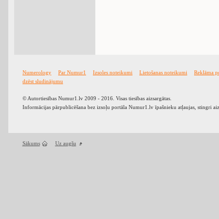
Numerology
Par Numur1
Izsoles noteikumi
Lietošanas noteikumi
Reklāma p
dzēst sludinājumu
© Autortiesības Numur1.lv 2009 - 2016. Visas tiesības aizsargātas.
Informācijas pārpublicēšana bez izsoļu portāla Numur1.lv īpašnieku atļaujas, stingri ai
Sākums
Uz augšu