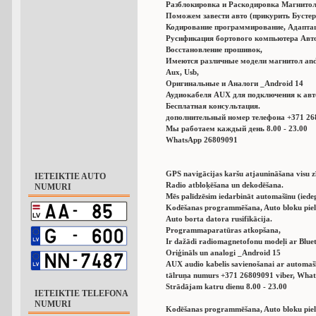
Разблокировка и Раскодировка Магнитол
Поможем завести авто (прикурить Бустер
Кодирование программирование, Адаптац
Русификация бортового компьютера Авт
Восстановление прошивок,
Имеются различные модели магнитол andro
Aux, Usb,
Оригинальные и Аналоги _Android 14
Аудиокабеля AUX для подключения к авт
Бесплатная консультация.
дополнительный номер телефона +371 26
Мы работаем каждый день 8.00 - 23.00
WhatsApp 26809091
GPS navigācijas karšu atjaunināšana visu
IETEIKTIE AUTO
Radio atbloķēšana un dekodēšana.
NUMURI
Mēs palīdzēsim iedarbināt automašīnu (iede
Kodēšanas programmēšana, Auto bloku pie
Auto borta datora rusifikācija.
Programmaparatūras atkopšana,
Ir dažādi radiomagnetofonu modeļi ar Blue
Oriģināls un analogi _Android 15
AUX audio kabelis savienošanai ar automašī
tālruņa numurs +371 26809091 viber, Wha
Strādājam katru dienu 8.00 - 23.00
IETEIKTIE TELEFONA
NUMURI
Kodēšanas programmēšana, Auto bloku pie