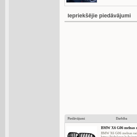
Iepriekšējie piedāvājumi
Piedāvājumi
Darbība
BMW X6 G06 melnas ra
BMW X6 G06 melnas radia
https://hidplanet.lv/lv/ex