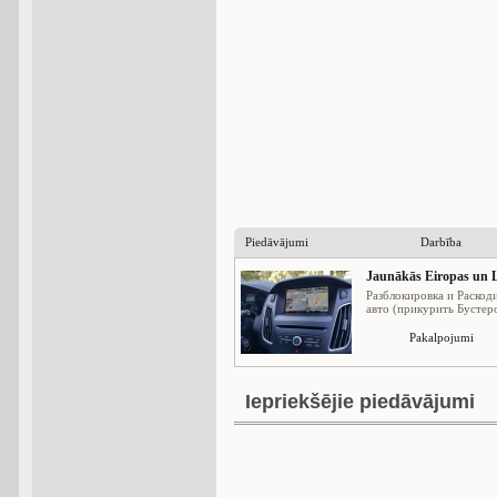
Piedāvājumi
Darbība
Jaunākās Eiropas un L
Разблокировка и Раскод
авто (прикурить Бустеро
Pakalpojumi
Iepriekšējie piedāvājumi