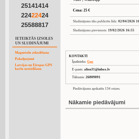
25141414
Cena: 25 €
224
2
2
4
24
Sludinājums tiks publicēts līdz:
02/04/2026 1
25588817
Sludinājums pievienots:
19/02/2026 16:55
IETEIKTĀS IZSOLES
UN SLUDINĀJUMI
Magnetolu atkodēšana
KONTAKTI
Pakalpojumi
Īpašnieks:
Gps
Latvijas un Eiropas GPS
karšu uzstādīšana
E-pasts:
alien31@inbox.lv
Tālrunis:
26809091
Piedāvājums apskatīts 134 reizes.
Nākamie piedāvājumi