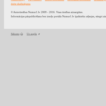
dzēst sludinājumu
© Autortiesības Numur1.lv 2009 - 2016. Visas tiesības aizsargātas.
Informācijas pārpublicēšana bez izsoļu portāla Numur1.lv īpašnieku atļaujas, stingri ai
Sākums
Uz augšu