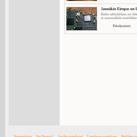
Jaunākās Eiropas un L
Radio atbloķēšana un dek
ar automašīnās iestrādātie
Pakalpojumi
Numerology
Par Numur1
Izsoles noteikumi
Lietošanas noteikumi
Reklāma p