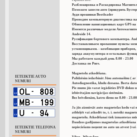
Разблокировка и Раскодировка Магнитол
Поможем завести авто (прикурить Бустер
Ауди прошивки Bootloader
Проводим компьютерную диагностика ва
Обновление навигационных карт GPS на 
Имеются различные модели Автомагнито
Аndroide 14.
Русификация бортового компьютера. Audi,
Восстанавливаем пропавшие пункты мен
установщиками. - комбинация приборов,
заряда аккумулятора и остальных функц
Мы работаем каждый день 8.00 - 23.00
Доставка по Риге.
Magnetolu atkodēšana.
IETEIKTIE AUTO
Palīdzēsim iedarbināt Jūsu automašīnu ( ar
NUMURI
Autodiagnostika, kludu dzesana. Borta dator
Pie mums jūs varat iegādāties DVD diskus 
iebūvētajām navigācijas sistēmām.
Bez brīvdienām, katru dienu no 8.00 - 23.00
Ja jūs aizmirsāt auto magnetolas kodu vai n
atbloķēt vai atkodēt to, t. i. noteikt magn
magnetolu. Atkodēšanai tiek izmantotas mū
Daudzos gadījumos magnetolas atkodēšana a
IETEIKTIE TELEFONA
nepieciešams noņemt no auto un atvest (vai 
NUMURI
Viber , WhatsApp