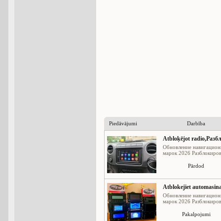
Piedāvājumi
Darbība
Atbloķējot radio,Раз
Обновление навигацион
марок 2026 Разблокировк
Pārdod
Atblokejiet automasina
Обновление навигацион
марок 2026 Разблокировк
Pakalpojumi