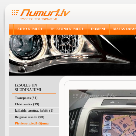
IZSOLES UN SLUDINĀJUMI
AUTO NUMURI
TELEFONA NUMURI
DOMĒNI
MĀJAS LAPA
IZSOLES UN
SLUDINĀJUMI
Transports (81)
Elektronika (39)
Izklaide, atpūta, hobiji (1)
Beigušās izsoles (90)
Pievienot piedāvājumu