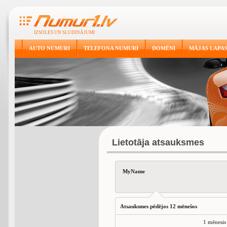
IZSOLES UN SLUDINĀJUMI
AUTO NUMURI
TELEFONA NUMURI
DOMĒNI
MĀJAS LAPA
Lietotāja atsauksmes
MyName
Atsauksmes pēdējos 12 mēnešos
1 mēnesis