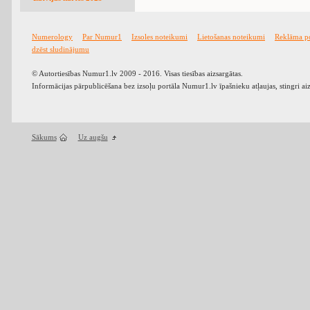
Numerology
Par Numur1
Izsoles noteikumi
Lietošanas noteikumi
Reklāma p
dzēst sludinājumu
© Autortiesības Numur1.lv 2009 - 2016. Visas tiesības aizsargātas.
Informācijas pārpublicēšana bez izsoļu portāla Numur1.lv īpašnieku atļaujas, stingri ai
Sākums
Uz augšu