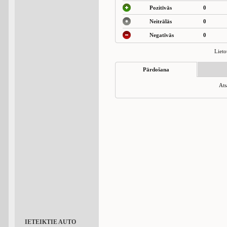
Pozitīvās
0
Neitrālās
0
Negatīvās
0
Lieto
Pārdošana
Ats
IETEIKTIE AUTO