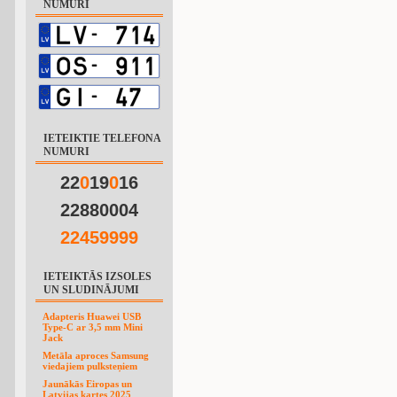
NUMURI
IETEIKTIE TELEFONA
NUMURI
22
0
19
0
16
22880004
2
2
4
5
9
9
9
9
IETEIKTĀS IZSOLES
UN SLUDINĀJUMI
Adapteris Huawei USB
Type-C ar 3,5 mm Mini
Jack
Metāla aproces Samsung
viedajiem pulksteņiem
Jaunākās Eiropas un
Latvijas kartes 2025