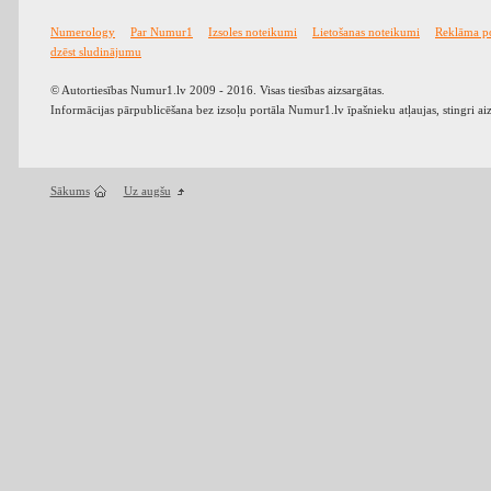
Numerology
Par Numur1
Izsoles noteikumi
Lietošanas noteikumi
Reklāma p
dzēst sludinājumu
© Autortiesības Numur1.lv 2009 - 2016. Visas tiesības aizsargātas.
Informācijas pārpublicēšana bez izsoļu portāla Numur1.lv īpašnieku atļaujas, stingri ai
Sākums
Uz augšu