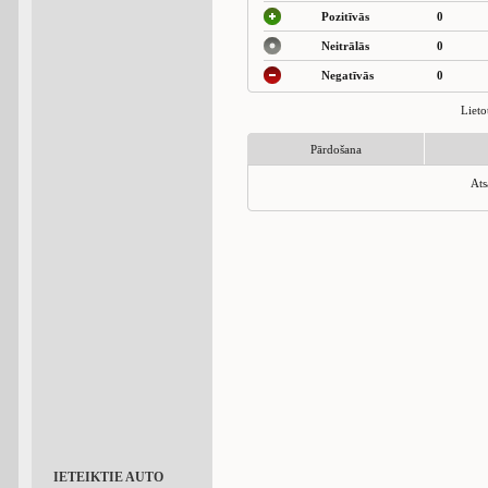
Pozitīvās
0
Neitrālās
0
Negatīvās
0
Lieto
Pārdošana
Ats
IETEIKTIE AUTO