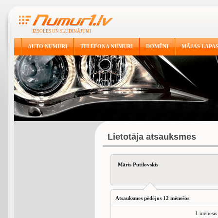
IZSOLES UN SLUDINĀJUMI
AUTO NUMURI
TELEFONA NUMURI
DOMĒNI
MĀJAS LAPA
Lietotāja atsauksmes
Māris Putilovskis
Atsauksmes pēdējos 12 mēnešos
1 mēnesis