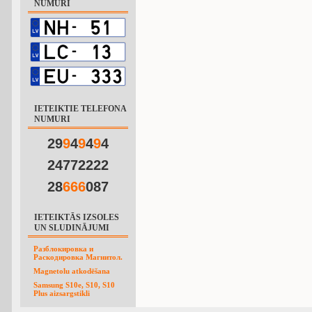
NUMURI
IETEIKTIE TELEFONA
NUMURI
29
9
4
9
4
9
4
24772222
28
6
6
6
087
IETEIKTĀS IZSOLES
UN SLUDINĀJUMI
Разблокировка и
Раскодировка Магнитол.
Magnetolu atkodēšana
Samsung S10e, S10, S10
Plus aizsargstikli