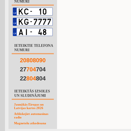
NUMURI
IETEIKTIE TELEFONA
NUMURI
2
0
8
0
8
0
9
0
27
7
0
4
704
22
8
0
4
804
IETEIKTĀS IZSOLES
UN SLUDINĀJUMI
Jaunākās Eiropas un
Latvijas kartes 2026
Atblokejiet automasinas
radio
Magnetolu atkodesana