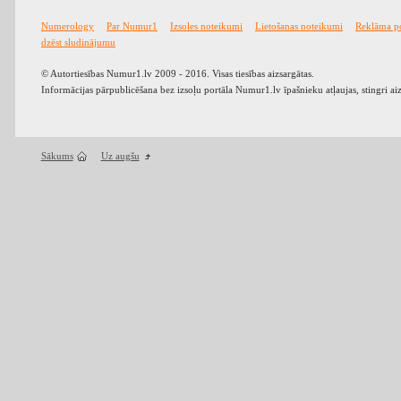
Numerology
Par Numur1
Izsoles noteikumi
Lietošanas noteikumi
Reklāma p
dzēst sludinājumu
© Autortiesības Numur1.lv 2009 - 2016. Visas tiesības aizsargātas.
Informācijas pārpublicēšana bez izsoļu portāla Numur1.lv īpašnieku atļaujas, stingri ai
Sākums
Uz augšu