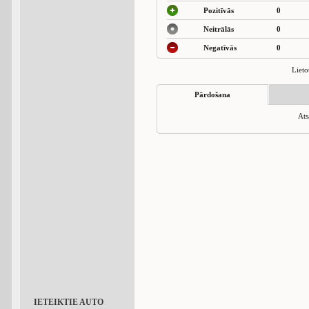
Pozitīvās
0
Neitrālās
0
Negatīvās
0
Lieto
Pārdošana
Ats
IETEIKTIE AUTO