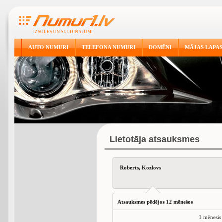
IZSOLES UN SLUDINĀJUMI
AUTO NUMURI
TELEFONA NUMURI
DOMĒNI
MĀJAS LAPA
Lietotāja atsauksmes
Roberts, Kozlovs
Atsauksmes pēdējos 12 mēnešos
1 mēnesis