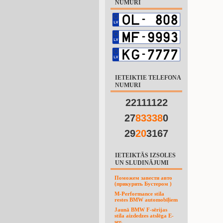
NUMURI
IETEIKTIE TELEFONA
NUMURI
22111122
27
8
3
3
3
8
0
29
2
0
3167
IETEIKTĀS IZSOLES
UN SLUDINĀJUMI
Поможем завести авто
(прикурить Бустером )
M-Performance stila
restes BMW automobīļiem
Jaunā BMW F-sērijas
stila aizdedzes atslēga E-
ser.