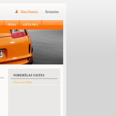
Mans Numur1
|
Reģistrēties
S
ZIŅAS
LIETA NR.1
NODERĪGAS SAITES
Ziņot par kļūdu