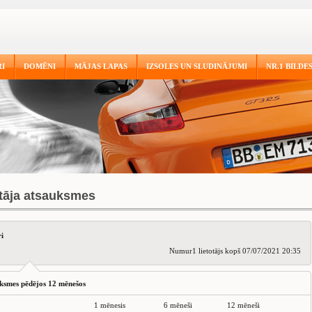
I
DOMĒNI
MĀJAS LAPAS
IZSOLES UN SLUDINĀJUMI
NR.1 BILDE
otāja atsauksmes
i
Numur1 lietotājs kopš 07/07/2021 20:35
ksmes pēdējos 12 mēnešos
1 mēnesis
6 mēneši
12 mēneši