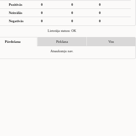
Pozitīvās
0
0
0
Neitrālās
0
0
0
Negatīvās
0
0
0
Lietotāja statuss: OK
Pārdošana
Pirkšana
Viss
Atsauksmju nav.