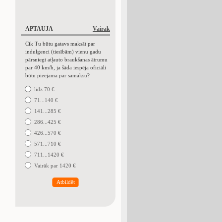
APTAUJA
Vairāk
Cik Tu būtu gatavs maksāt par
indulgenci (tiesībām) vienu gadu
pārsniegt atļauto braukšanas ātrumu
par 40 km/h, ja šāda iespēja oficiāli
būtu pieejama par samaksu?
līdz 70 €
71...140 €
141...285 €
286...425 €
426...570 €
571...710 €
711...1420 €
Vairāk par 1420 €
Atbildēt