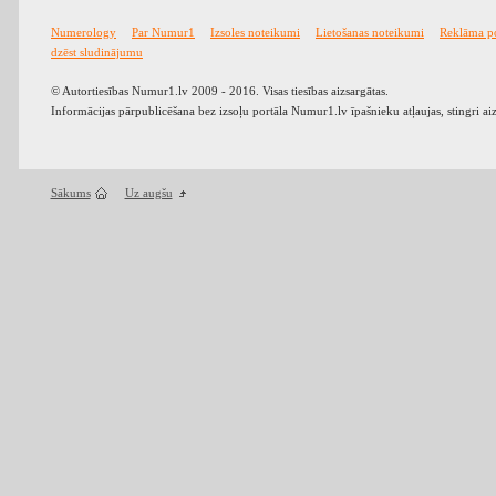
Numerology
Par Numur1
Izsoles noteikumi
Lietošanas noteikumi
Reklāma p
dzēst sludinājumu
© Autortiesības Numur1.lv 2009 - 2016. Visas tiesības aizsargātas.
Informācijas pārpublicēšana bez izsoļu portāla Numur1.lv īpašnieku atļaujas, stingri ai
Sākums
Uz augšu