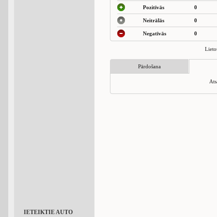
Pozitīvās
0
Neitrālās
0
Negatīvās
0
Lieto
Pārdošana
Ats
IETEIKTIE AUTO