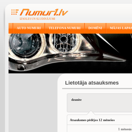
IZSOLES UN SLUDINĀJUMI
AUTO NUMURI
TELEFONA NUMURI
DOMĒNI
MĀJAS LAPA
Lietotāja atsauksmes
dzunite
Atsauksmes pēdējos 12 mēnešos
1 mēnesis