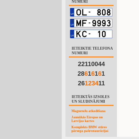
NUMURI
IETEIKTIE TELEFONA
NUMURI
22110044
28
6
1
6
1
6
1
26
1
2
3
4
11
IETEIKTĀS IZSOLES
UN SLUDINĀJUMI
Magnetolu atkodēšana
Jaunākās Eiropas un
Latvijas kartes
Komplekts BMW stūres
pārsega pašrestaurācijai