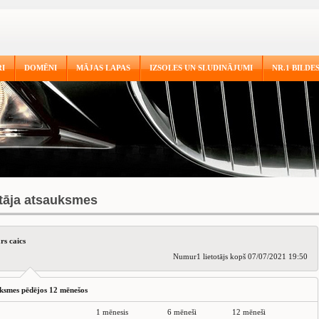
I
DOMĒNI
MĀJAS LAPAS
IZSOLES UN SLUDINĀJUMI
NR.1 BILDE
otāja atsauksmes
rs caics
Numur1 lietotājs kopš 07/07/2021 19:50
ksmes pēdējos 12 mēnešos
1 mēnesis
6 mēneši
12 mēneši