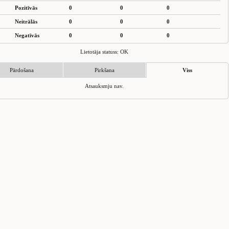
Pozitīvās
0
0
0
Neitrālās
0
0
0
Negatīvās
0
0
0
Lietotāja statuss: OK
Pārdošana
Pirkšana
Viss
Atsauksmju nav.