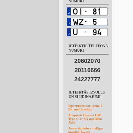
NUMURI
IETEIKTIE TELEFONA
NUMURI
20602070
20116666
24227777
IETEIKTĀS IZSOLES
UN SLUDINĀJUMI
Iepazīstieties ar jauno 2
Din multimediju.
Adapteris Huawei USB
Type-C ar 3,5 mm Mini
Jack
Jauns aizdedzes atslēgas
korpuss Toyota