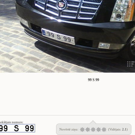
99 S 99
iekšējais numurs:
Novērtē ziņu:
(Vidējais:
2.1
)