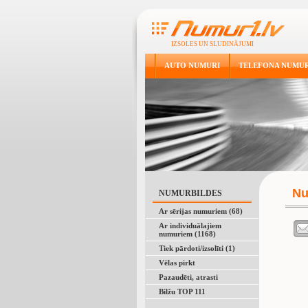
IZSOLES UN SLUDINĀJUMI
AUTO NUMURI
TELEFONA NUMUR
Nu
NUMURBILDES
Ar sērijas numuriem (68)
Ar individuālajiem
numuriem (1168)
Tiek pārdoti/izsolīti (1)
Vēlas pirkt
Pazaudēti, atrasti
Bilžu TOP 111