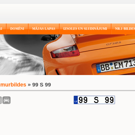
I
DOMĒNI
MĀJAS LAPAS
IZSOLES UN SLUDINĀJUMI
NR.1 BILDE
murbildes
» 99 S 99