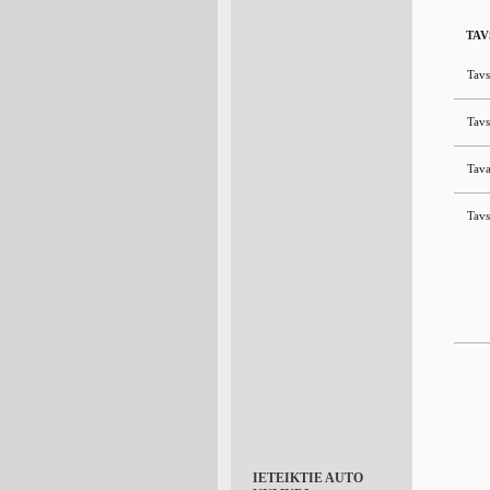
TAV
Tavs
Tavs
Tava
Tavs
IETEIKTIE AUTO