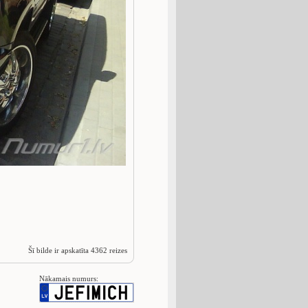
Šī bilde ir apskatīta 4362 reizes
Nākamais numurs: