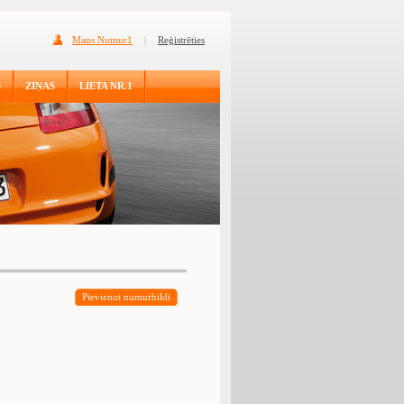
Mans Numur1
|
Reģistrēties
S
ZIŅAS
LIETA NR.1
Pievienot numurbildi