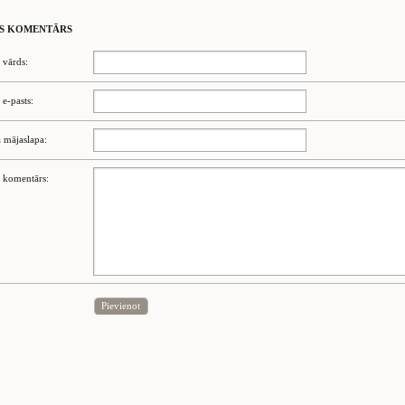
S KOMENTĀRS
 vārds:
 e-pasts:
 mājaslapa:
 komentārs:
Pievienot