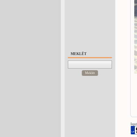
MEKLĒT
Meklēt
Iepr