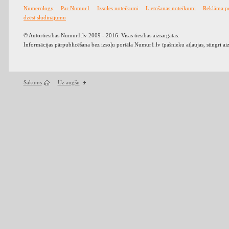
Numerology
Par Numur1
Izsoles noteikumi
Lietošanas noteikumi
Reklāma p
dzēst sludinājumu
© Autortiesības Numur1.lv 2009 - 2016. Visas tiesības aizsargātas.
Informācijas pārpublicēšana bez izsoļu portāla Numur1.lv īpašnieku atļaujas, stingri ai
Sākums
Uz augšu