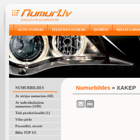
IZSOLES UN SLUDINĀJUMI
AUTO NUMURI
TELEFONA NUMURI
DOMĒNI
MĀJAS LAPA
Numurbildes
» XAKEP
NUMURBILDES
Ar sērijas numuriem (68)
Ar individuālajiem
numuriem (1168)
Tiek pārdoti/izsolīti (1)
Vēlas pirkt
Pazaudēti, atrasti
Bilžu TOP 111