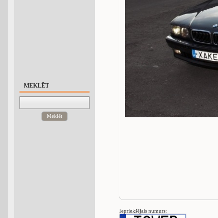
MEKLĒT
Meklēt
Iepriekšējais numurs: