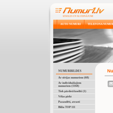
IZSOLES UN SLUDINĀJUMI
AUTO NUMURI
TELEFONA NUMUR
Nu
NUMURBILDES
Ar sērijas numuriem (68)
Ar individuālajiem
numuriem (1168)
Tiek pārdoti/izsolīti (1)
Vēlas pirkt
Pazaudēti, atrasti
Bilžu TOP 111