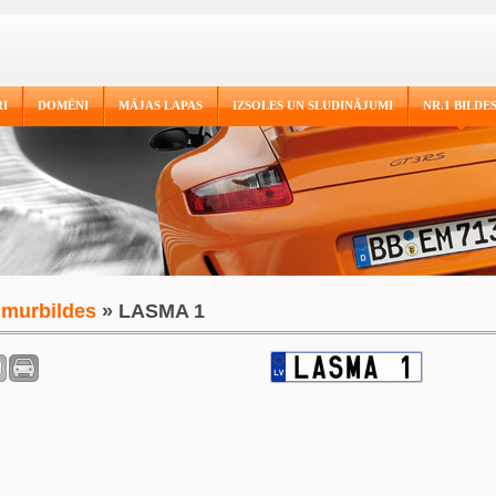
I
DOMĒNI
MĀJAS LAPAS
IZSOLES UN SLUDINĀJUMI
NR.1 BILDE
murbildes
» LASMA 1