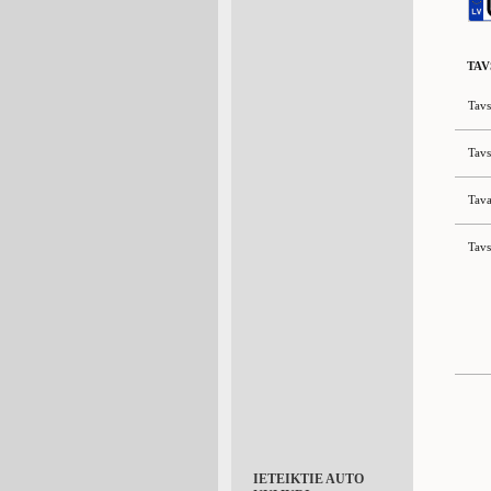
TAV
Tavs
Tavs
Tava
Tavs
IETEIKTIE AUTO