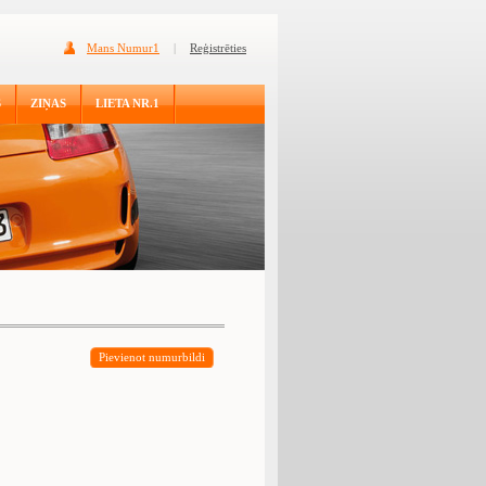
Mans Numur1
|
Reģistrēties
S
ZIŅAS
LIETA NR.1
Pievienot numurbildi