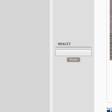
MEKLĒT
Meklēt
Iepr