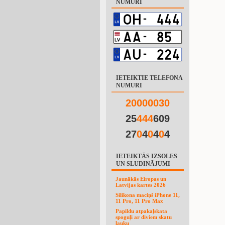
NUMURI
IETEIKTIE TELEFONA
NUMURI
2
0
0
0
0
0
3
0
25
4
4
4
609
27
0
4
0
4
0
4
IETEIKTĀS IZSOLES
UN SLUDINĀJUMI
Jaunākās Eiropas un
Latvijas kartes 2026
Silikona maciņš iPhone 11,
11 Pro, 11 Pro Max
Papildu atpakaļskata
spoguļi ar diviem skatu
lauku