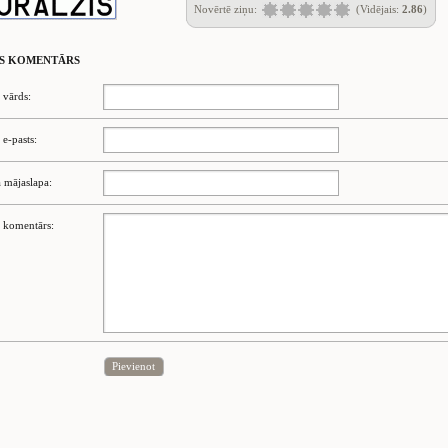
Novērtē ziņu:
(Vidējais:
2.86
)
S KOMENTĀRS
 vārds:
 e-pasts:
 mājaslapa:
 komentārs:
Pievienot