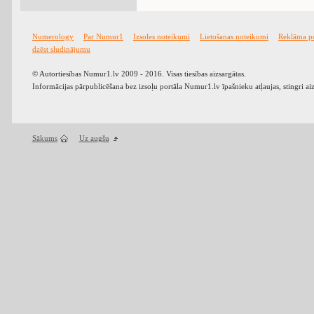
Numerology
Par Numur1
Izsoles noteikumi
Lietošanas noteikumi
Reklāma p
dzēst sludinājumu
© Autortiesības Numur1.lv 2009 - 2016. Visas tiesības aizsargātas.
Informācijas pārpublicēšana bez izsoļu portāla Numur1.lv īpašnieku atļaujas, stingri ai
Sākums
Uz augšu