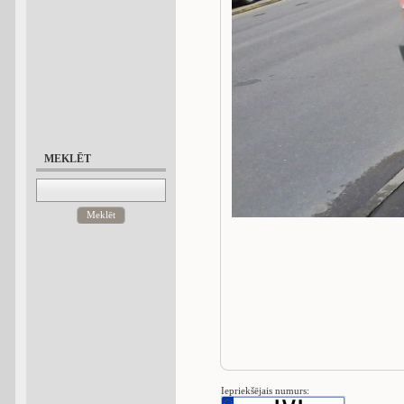
MEKLĒT
Meklēt
Iepriekšējais numurs: