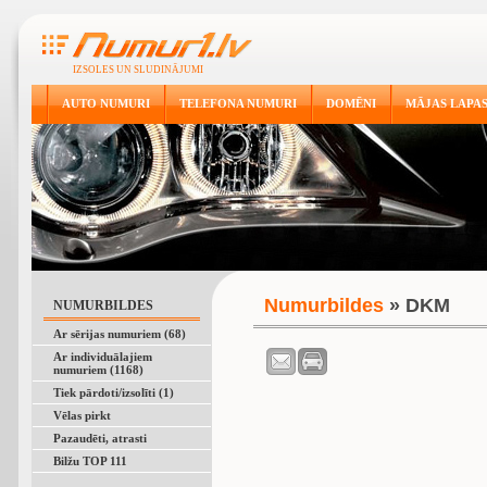
IZSOLES UN SLUDINĀJUMI
AUTO NUMURI
TELEFONA NUMURI
DOMĒNI
MĀJAS LAPA
Numurbildes
» DKM
NUMURBILDES
Ar sērijas numuriem (68)
Ar individuālajiem
numuriem (1168)
Tiek pārdoti/izsolīti (1)
Vēlas pirkt
Pazaudēti, atrasti
Bilžu TOP 111