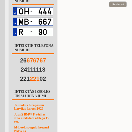
NUMURI
Pievienot
IETEIKTIE TELEFONA
NUMURI
26
6
7
6
7
6
7
24111113
221
2
2
1
02
IETEIKTĀS IZSOLES
UN SLUDINĀJUMI
Jaunākās Eiropas un
Latvijas kartes 2026
Jaunā BMW F-sērijas
stila aizdedzes atslēga E-
ser.
M-Look spoguļu korpusi
BMW i3