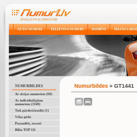
IZSOLES UN SLUDINĀJUMI
AUTO NUMURI
TELEFONA NUMURI
DOMĒNI
MĀJAS LAPA
Numurbildes
» GT1441
NUMURBILDES
Ar sērijas numuriem (68)
Ar individuālajiem
numuriem (1168)
Tiek pārdoti/izsolīti (1)
Vēlas pirkt
Pazaudēti, atrasti
Bilžu TOP 111