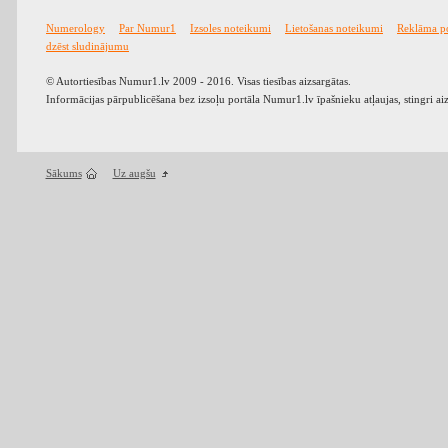
Numerology
Par Numur1
Izsoles noteikumi
Lietošanas noteikumi
Reklāma p
dzēst sludinājumu
© Autortiesības Numur1.lv 2009 - 2016. Visas tiesības aizsargātas.
Informācijas pārpublicēšana bez izsoļu portāla Numur1.lv īpašnieku atļaujas, stingri ai
Sākums
Uz augšu