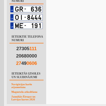
NUMURI
IETEIKTIE TELEFONA
NUMURI
27305
1
1
1
20680000
2
7
49
0
6
0
6
IETEIKTĀS IZSOLES
UN SLUDINĀJUMI
Navigācijas karšu
atjaunošana
Magnetolu atkodēšana
Jaunākās Eiropas un
Latvijas kartes 2026