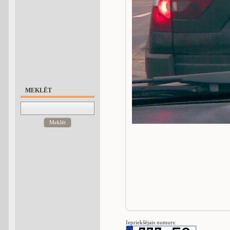
MEKLĒT
Meklēt
Iepriekšējais numurs: