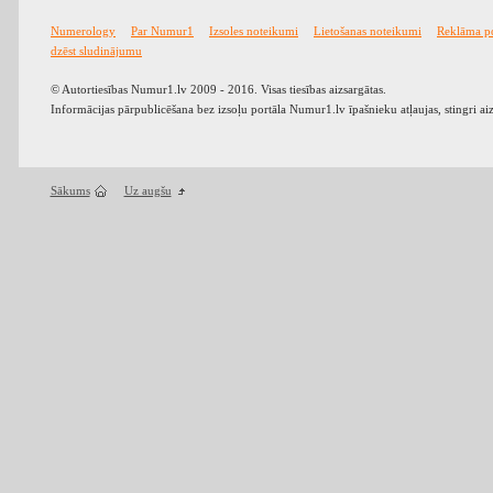
Numerology
Par Numur1
Izsoles noteikumi
Lietošanas noteikumi
Reklāma p
dzēst sludinājumu
© Autortiesības Numur1.lv 2009 - 2016. Visas tiesības aizsargātas.
Informācijas pārpublicēšana bez izsoļu portāla Numur1.lv īpašnieku atļaujas, stingri ai
Sākums
Uz augšu