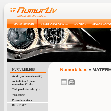
IZSOLES UN SLUDINĀJUMI
AUTO NUMURI
TELEFONA NUMURI
DOMĒNI
MĀJAS LAPA
Numurbildes
» MATER
NUMURBILDES
Ar sērijas numuriem (68)
Ar individuālajiem
numuriem (1168)
Tiek pārdoti/izsolīti (1)
Vēlas pirkt
Pazaudēti, atrasti
Bilžu TOP 111