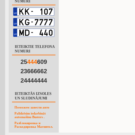
NUMURI
IETEIKTIE TELEFONA
NUMURI
25
4
4
4
609
23666662
24444444
IETEIKTĀS IZSOLES
UN SLUDINĀJUMI
Поможем завести авто
Palīdzēsim iedarbināt
automašīnu Busters .
Разблокировка и
Раскодировка Магнитол.