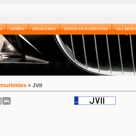
I
DOMĒNI
MĀJAS LAPAS
IZSOLES UN SLUDINĀJUMI
NR.1 BILDE
murbildes
» JVII