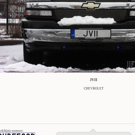
JVII
CHEVROLET
iekšējais numurs: