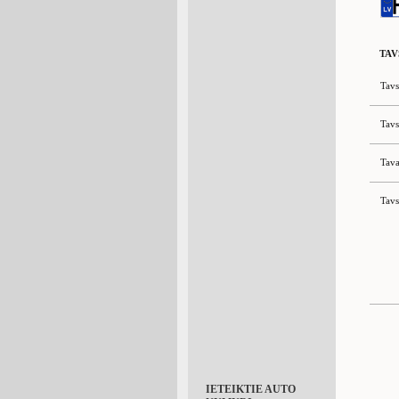
TAV
Tavs
Tavs
Tava
Tavs
IETEIKTIE AUTO