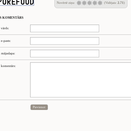
Novērtē ziņu:
(Vidējais:
2.71
)
S KOMENTĀRS
 vārds:
 e-pasts:
 mājaslapa:
 komentārs:
Pievienot