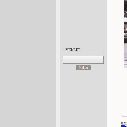
MEKLĒT
Meklēt
Iepr