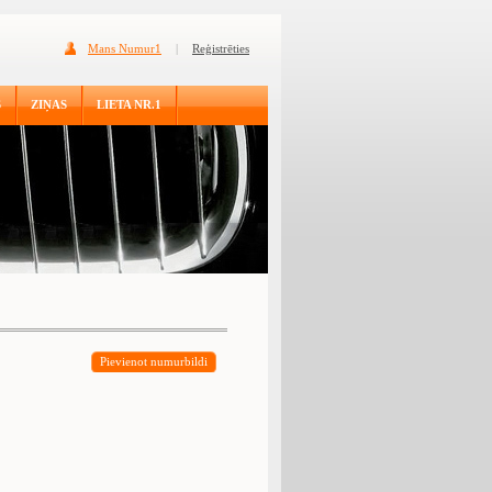
Mans Numur1
|
Reģistrēties
S
ZIŅAS
LIETA NR.1
Pievienot numurbildi