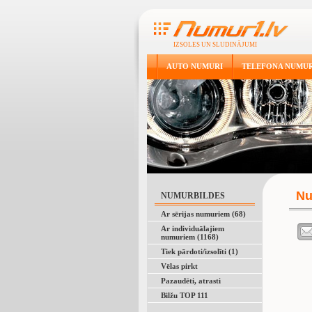
IZSOLES UN SLUDINĀJUMI
AUTO NUMURI
TELEFONA NUMUR
Nu
NUMURBILDES
Ar sērijas numuriem (68)
Ar individuālajiem
numuriem (1168)
Tiek pārdoti/izsolīti (1)
Vēlas pirkt
Pazaudēti, atrasti
Bilžu TOP 111