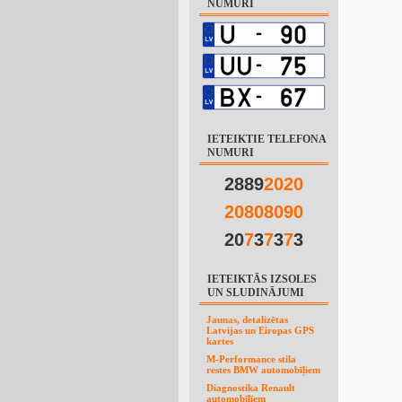
NUMURI
IETEIKTIE TELEFONA
NUMURI
2889
2
0
2
0
2
0
8
0
8
0
9
0
20
7
3
7
3
7
3
IETEIKTĀS IZSOLES
UN SLUDINĀJUMI
Jaunas, detalizētas
Latvijas un Eiropas GPS
kartes
M-Performance stila
restes BMW automobīļiem
Diagnostika Renault
automobīļīem