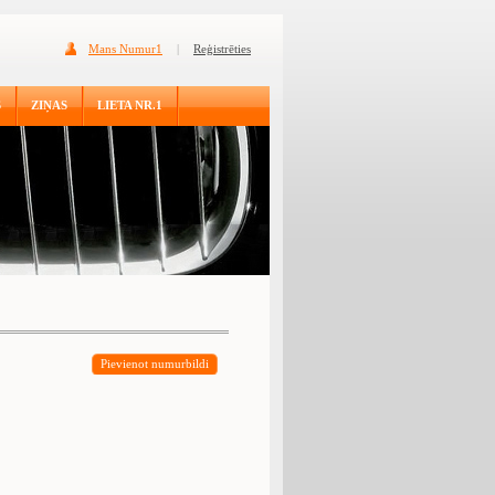
Mans Numur1
|
Reģistrēties
S
ZIŅAS
LIETA NR.1
Pievienot numurbildi