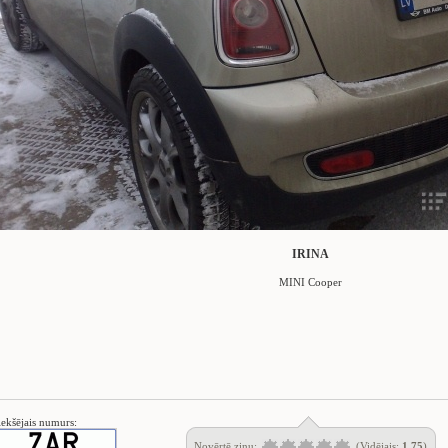
IRINA
MINI Cooper
iekšējais numurs:
Novērtē ziņu:
(Vidējais:
1.75
)