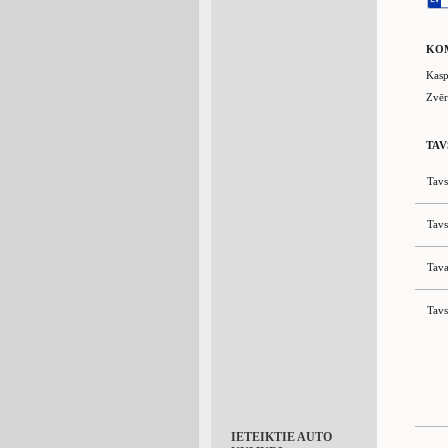
KO
Kasp
Zvēr
TAV
Tavs
Tavs
Tava
Tavs
IETEIKTIE AUTO