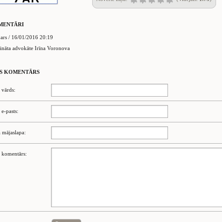
MENTĀRI
ars / 16/01/2016 20:19
ināta advokāte Irīna Voronova
S KOMENTĀRS
 vārds:
 e-pasts:
 mājaslapa:
 komentārs: