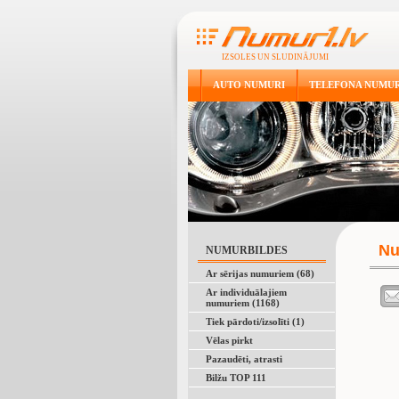
IZSOLES UN SLUDINĀJUMI
AUTO NUMURI
TELEFONA NUMUR
Nu
NUMURBILDES
Ar sērijas numuriem (68)
Ar individuālajiem
numuriem (1168)
Tiek pārdoti/izsolīti (1)
Vēlas pirkt
Pazaudēti, atrasti
Bilžu TOP 111