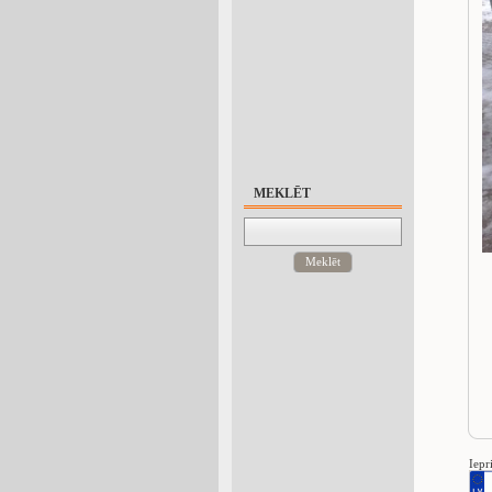
MEKLĒT
Meklēt
Iepr