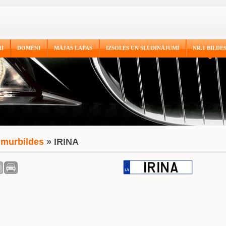
I
DOMĒNI
MĀJAS LAPAS
IZSOLES UN SLUDINĀJUMI
NR.1 BILDE
murbildes
» IRINA