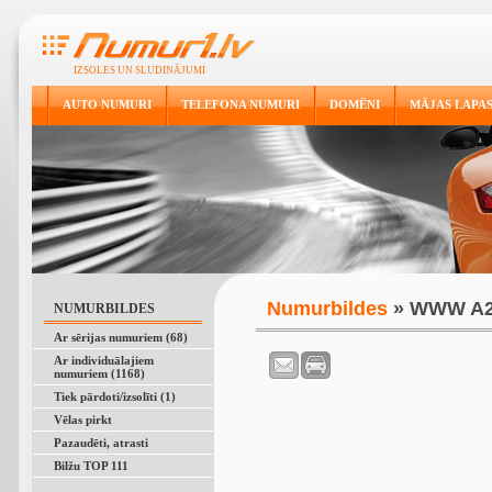
IZSOLES UN SLUDINĀJUMI
AUTO NUMURI
TELEFONA NUMURI
DOMĒNI
MĀJAS LAPA
Numurbildes
» WWW A
NUMURBILDES
Ar sērijas numuriem (68)
Ar individuālajiem
numuriem (1168)
Tiek pārdoti/izsolīti (1)
Vēlas pirkt
Pazaudēti, atrasti
Bilžu TOP 111