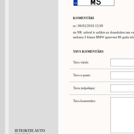
KOMENTĀRI
ss / 06/02/2010 15:09
sis NR. sobrid ir uzlikts uz drandoleta ista 
sarkana 3 klases BMW aptuveni 86 gada iz
TAVS KOMENTĀRS
Tavs vārds:
Tavs e-pasts:
Tava mājaslapa:
Tavs komentārs:
IETEIKTIE AUTO