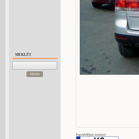
MEKLĒT
Meklēt
Iepriekšējais numurs: