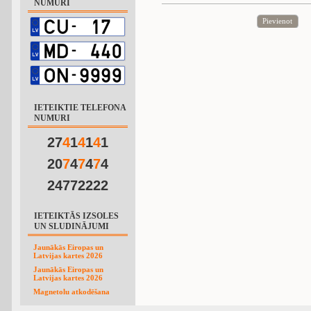
NUMURI
Pievienot
IETEIKTIE TELEFONA
NUMURI
27
4
1
4
1
4
1
20
7
4
7
4
7
4
24772222
IETEIKTĀS IZSOLES
UN SLUDINĀJUMI
Jaunākās Eiropas un
Latvijas kartes 2026
Jaunākās Eiropas un
Latvijas kartes 2026
Magnetolu atkodēšana