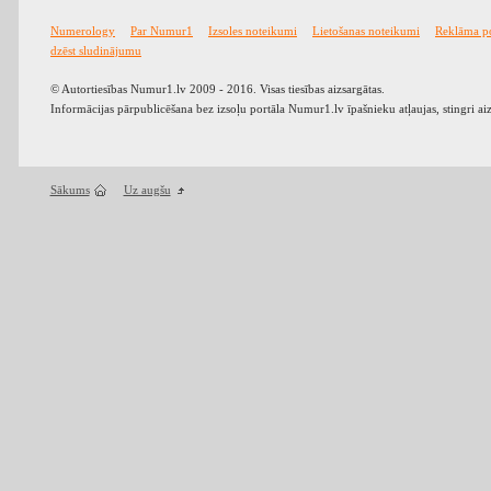
Numerology
Par Numur1
Izsoles noteikumi
Lietošanas noteikumi
Reklāma p
dzēst sludinājumu
© Autortiesības Numur1.lv 2009 - 2016. Visas tiesības aizsargātas.
Informācijas pārpublicēšana bez izsoļu portāla Numur1.lv īpašnieku atļaujas, stingri ai
Sākums
Uz augšu