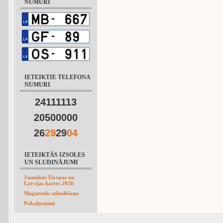
NUMURI
IETEIKTIE TELEFONA
NUMURI
24111113
20500000
26
2
9
29
0
4
IETEIKTĀS IZSOLES
UN SLUDINĀJUMI
Jaunākās Eiropas un
Latvijas kartes 2026
Magnetolu atkodēšana
Pakalpojumi