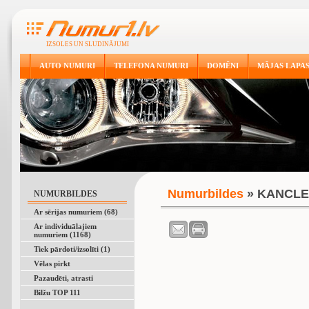
IZSOLES UN SLUDINĀJUMI
AUTO NUMURI
TELEFONA NUMURI
DOMĒNI
MĀJAS LAPA
Numurbildes
» KANCL
NUMURBILDES
Ar sērijas numuriem (68)
Ar individuālajiem
numuriem (1168)
Tiek pārdoti/izsolīti (1)
Vēlas pirkt
Pazaudēti, atrasti
Bilžu TOP 111