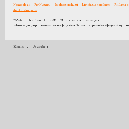
Numerology
Par Numur1
Izsoles noteikumi
Lietošanas noteikumi
Reklāma p
dzēst sludinājumu
© Autortiesības Numur1.lv 2009 - 2016. Visas tiesības aizsargātas.
Informācijas pārpublicēšana bez izsoļu portāla Numur1.lv īpašnieku atļaujas, stingri ai
Sākums
Uz augšu