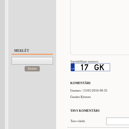
MEKLĒT
Iepriekšējais numurs:
Meklēt
KOMENTĀRI
Guntars / 15/01/2016 00:35
Gunārs Ķirsons
TAVS KOMENTĀRS
Tavs vārds: