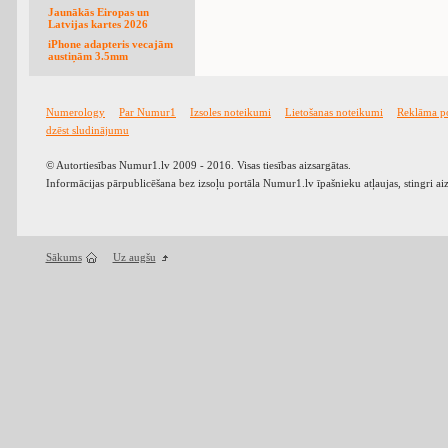
Jaunākās Eiropas un
Latvijas kartes 2026
iPhone adapteris vecajām
austiņām 3.5mm
Numerology
Par Numur1
Izsoles noteikumi
Lietošanas noteikumi
Reklāma p
dzēst sludinājumu
© Autortiesības Numur1.lv 2009 - 2016. Visas tiesības aizsargātas.
Informācijas pārpublicēšana bez izsoļu portāla Numur1.lv īpašnieku atļaujas, stingri ai
Sākums
Uz augšu