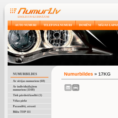
IZSOLES UN SLUDINĀJUMI
AUTO NUMURI
TELEFONA NUMURI
DOMĒNI
MĀJAS LAPA
Numurbildes
» 17KG
NUMURBILDES
Ar sērijas numuriem (68)
Ar individuālajiem
numuriem (1168)
Tiek pārdoti/izsolīti (1)
Vēlas pirkt
Pazaudēti, atrasti
Bilžu TOP 111