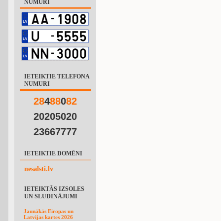
NUMURI
IETEIKTIE TELEFONA
NUMURI
2
8
4
8
8
0
8
2
20205020
23667777
IETEIKTIE DOMĒNI
nesalsti.lv
IETEIKTĀS IZSOLES
UN SLUDINĀJUMI
Jaunākās Eiropas un
Latvijas kartes 2026