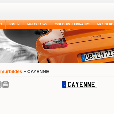
I
DOMĒNI
MĀJAS LAPAS
IZSOLES UN SLUDINĀJUMI
NR.1 BILDE
murbildes
» CAYENNE