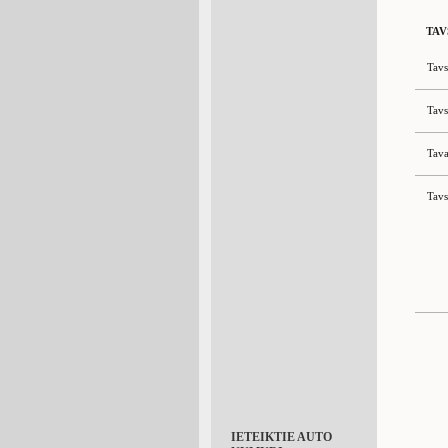
TAV
Tavs
Tavs
Tava
Tavs
IETEIKTIE AUTO