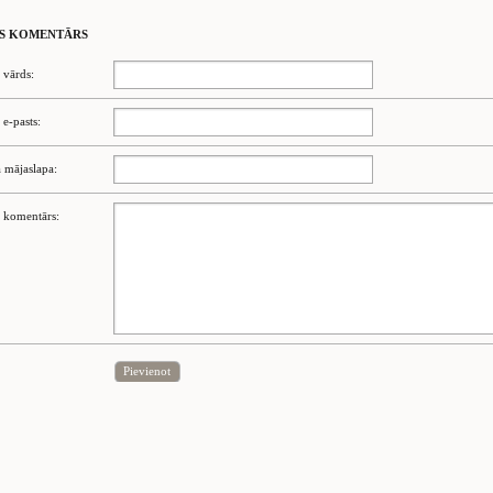
S KOMENTĀRS
 vārds:
 e-pasts:
 mājaslapa:
 komentārs:
Pievienot