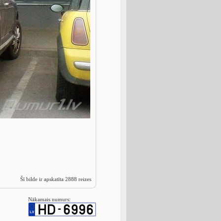
Šī bilde ir apskatīta 2888 reizes
Nākamais numurs: