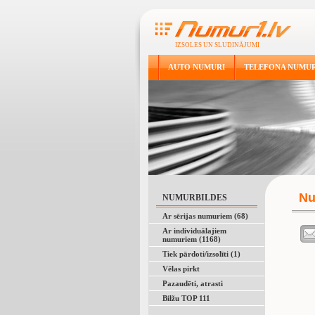
IZSOLES UN SLUDINĀJUMI
AUTO NUMURI
TELEFONA NUMUR
Nu
NUMURBILDES
Ar sērijas numuriem (68)
Ar individuālajiem
numuriem (1168)
Tiek pārdoti/izsolīti (1)
Vēlas pirkt
Pazaudēti, atrasti
Bilžu TOP 111