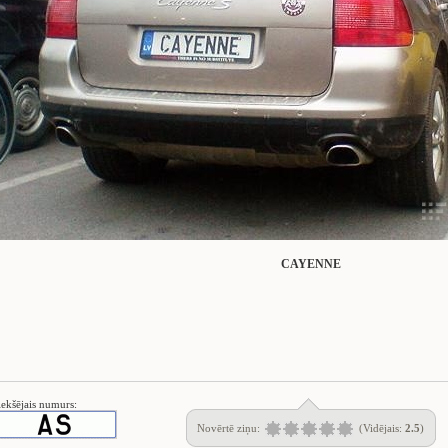
CAYENNE
iekšējais numurs:
Novērtē ziņu:
(Vidējais:
2.5
)