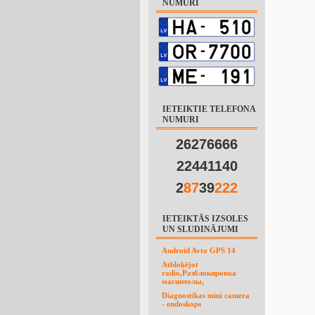
NUMURI
IETEIKTIE TELEFONA
NUMURI
26276666
22441140
2
8
7
39
2
2
2
IETEIKTĀS IZSOLES
UN SLUDINĀJUMI
Android Avto GPS 14
Atbloķējot
radio,Разблокировка
магнитолы,
Diagnostikas mini camera
- endoskops