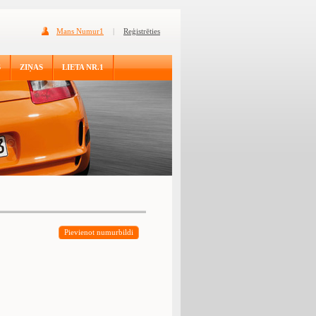
Mans Numur1
|
Reģistrēties
S
ZIŅAS
LIETA NR.1
Pievienot numurbildi