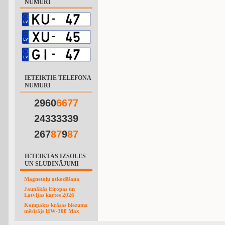
NUMURI
IETEIKTIE TELEFONA
NUMURI
2960
6
6
7
7
24333339
267
8
7
9
8
7
IETEIKTĀS IZSOLES
UN SLUDINĀJUMI
Magnetolu atkodēšana
Jaunākās Eiropas un
Latvijas kartes 2026
Kompakts krāsas biezuma
mērītājs HW-300 Max