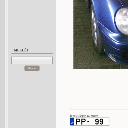
MEKLĒT
Meklēt
Iepriekšējais numurs: