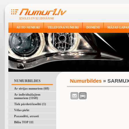
IZSOLES UN SLUDINĀJUMI
AUTO NUMURI
TELEFONA NUMURI
DOMĒNI
MĀJAS LAPA
Numurbildes
» SARMU
NUMURBILDES
Ar sērijas numuriem (68)
Ar individuālajiem
numuriem (1168)
Tiek pārdoti/izsolīti (1)
Vēlas pirkt
Pazaudēti, atrasti
Bilžu TOP 111