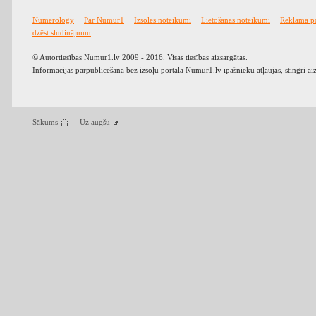
Numerology
Par Numur1
Izsoles noteikumi
Lietošanas noteikumi
Reklāma p
dzēst sludinājumu
© Autortiesības Numur1.lv 2009 - 2016. Visas tiesības aizsargātas.
Informācijas pārpublicēšana bez izsoļu portāla Numur1.lv īpašnieku atļaujas, stingri ai
Sākums
Uz augšu