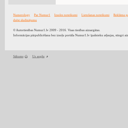
Numerology
Par Numur1
Izsoles noteikumi
Lietošanas noteikumi
Reklāma p
dzēst sludinājumu
© Autortiesības Numur1.lv 2009 - 2016. Visas tiesības aizsargātas.
Informācijas pārpublicēšana bez izsoļu portāla Numur1.lv īpašnieku atļaujas, stingri ai
Sākums
Uz augšu