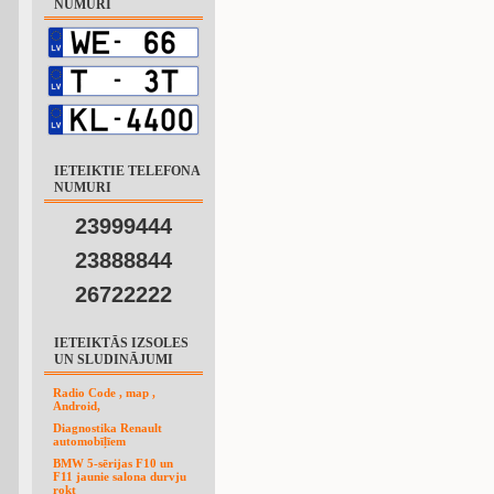
NUMURI
IETEIKTIE TELEFONA
NUMURI
23999444
23888844
26722222
IETEIKTĀS IZSOLES
UN SLUDINĀJUMI
Radio Code , map ,
Android,
Diagnostika Renault
automobīļīem
BMW 5-sērijas F10 un
F11 jaunie salona durvju
rokt