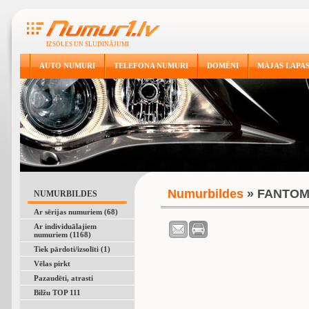
IZSOLES UN SLUDINĀJUMI
AUTO NUMURI
TELEFONA NUMURI
DOMĒNI
MĀJAS LAPA
Numurbildes
» FANTO
NUMURBILDES
Ar sērijas numuriem (68)
Ar individuālajiem
numuriem (1168)
Tiek pārdoti/izsolīti (1)
Vēlas pirkt
Pazaudēti, atrasti
Bilžu TOP 111