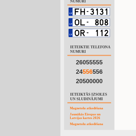
NUMURI
IETEIKTIE TELEFONA
NUMURI
26055555
24
5
5
6
556
20500000
IETEIKTĀS IZSOLES
UN SLUDINĀJUMI
Magnetolu atkodēšana
Jaunākās Eiropas un
Latvijas kartes 2026
Magnetolu atkodēšana