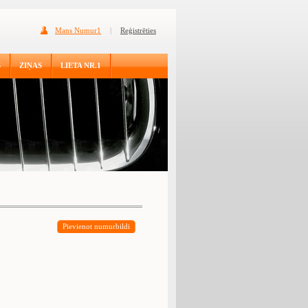
Mans Numur1
|
Reģistrēties
S
ZIŅAS
LIETA NR.1
Pievienot numurbildi