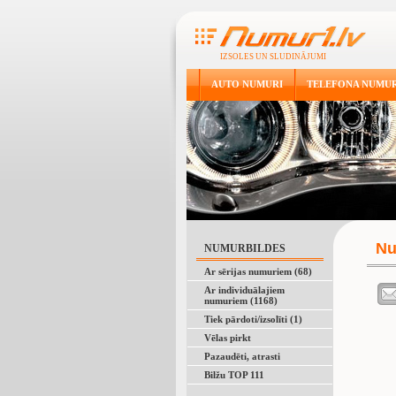
IZSOLES UN SLUDINĀJUMI
AUTO NUMURI
TELEFONA NUMUR
Nu
NUMURBILDES
Ar sērijas numuriem (68)
Ar individuālajiem
numuriem (1168)
Tiek pārdoti/izsolīti (1)
Vēlas pirkt
Pazaudēti, atrasti
Bilžu TOP 111