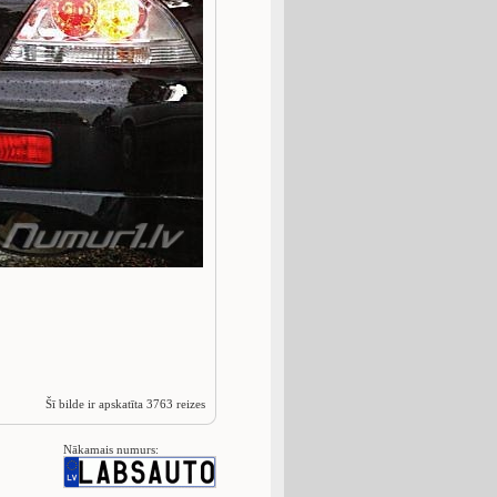
Šī bilde ir apskatīta 3763 reizes
Nākamais numurs: