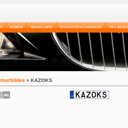
I
DOMĒNI
MĀJAS LAPAS
IZSOLES UN SLUDINĀJUMI
NR.1 BILDE
murbildes
» KAZOKS