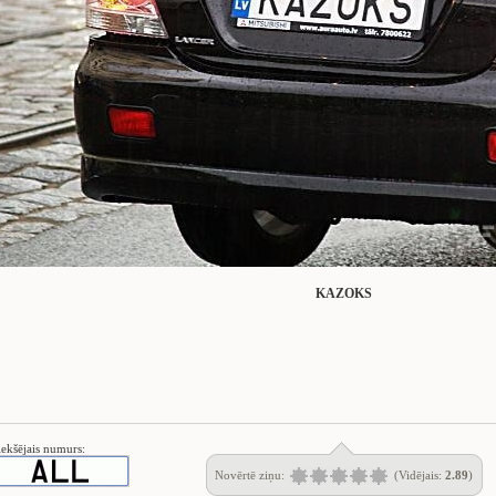
KAZOKS
iekšējais numurs:
Novērtē ziņu:
(Vidējais:
2.89
)