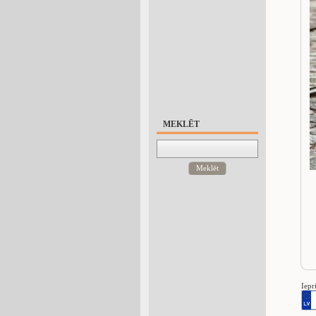
MEKLĒT
Meklēt
Iepr