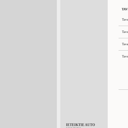
TAV
Tavs
Tavs
Tava
Tavs
IETEIKTIE AUTO