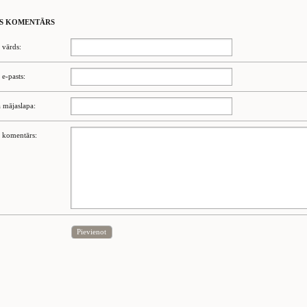
S KOMENTĀRS
 vārds:
 e-pasts:
 mājaslapa:
 komentārs:
Pievienot