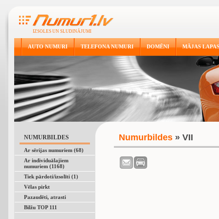
IZSOLES UN SLUDINĀJUMI
AUTO NUMURI
TELEFONA NUMURI
DOMĒNI
MĀJAS LAPA
Numurbildes
» VII
NUMURBILDES
Ar sērijas numuriem (68)
Ar individuālajiem
numuriem (1168)
Tiek pārdoti/izsolīti (1)
Vēlas pirkt
Pazaudēti, atrasti
Bilžu TOP 111