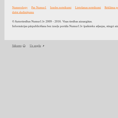
Numerology
Par Numur1
Izsoles noteikumi
Lietošanas noteikumi
Reklāma p
dzēst sludinājumu
© Autortiesības Numur1.lv 2009 - 2016. Visas tiesības aizsargātas.
Informācijas pārpublicēšana bez izsoļu portāla Numur1.lv īpašnieku atļaujas, stingri ai
Sākums
Uz augšu