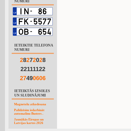
NUMURI
IETEIKTIE TELEFONA
NUMURI
2
8
2
7
2
0
2
8
22111122
2
7
49
0
6
0
6
IETEIKTĀS IZSOLES
UN SLUDINĀJUMI
Magnetolu atkodesana
Palīdzēsim iedarbināt
automašīnu Busters .
Jaunākās Eiropas un
Latvijas kartes 2026