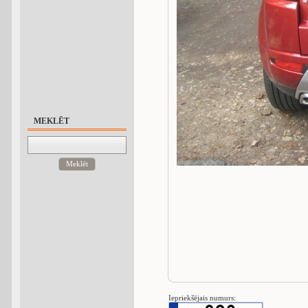
MEKLĒT
Meklēt
Iepriekšējais numurs: