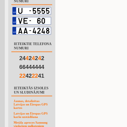
NUMURI
IETEIKTIE TELEFONA
NUMURI
24
4
2
4
2
4
2
66444444
2
2
42
2
2
41
IETEIKTĀS IZSOLES
UN SLUDINĀJUMI
Jaunas, detalizētas
Latvijas un Eiropas GPS
kartes
Latvijas un Eiropas GPS
karšu uzstādīšana
Metāla aproces Samsung
viedajiem pulksteņiem