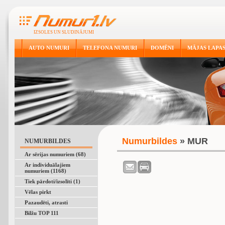
IZSOLES UN SLUDINĀJUMI
AUTO NUMURI
TELEFONA NUMURI
DOMĒNI
MĀJAS LAPA
Numurbildes
» MUR
NUMURBILDES
Ar sērijas numuriem (68)
Ar individuālajiem
numuriem (1168)
Tiek pārdoti/izsolīti (1)
Vēlas pirkt
Pazaudēti, atrasti
Bilžu TOP 111