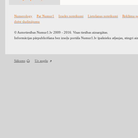
Numerology
Par Numur1
Izsoles noteikumi
Lietošanas noteikumi
Reklāma p
dzēst sludinājumu
© Autortiesības Numur1.lv 2009 - 2016. Visas tiesības aizsargātas.
Informācijas pārpublicēšana bez izsoļu portāla Numur1.lv īpašnieku atļaujas, stingri ai
Sākums
Uz augšu