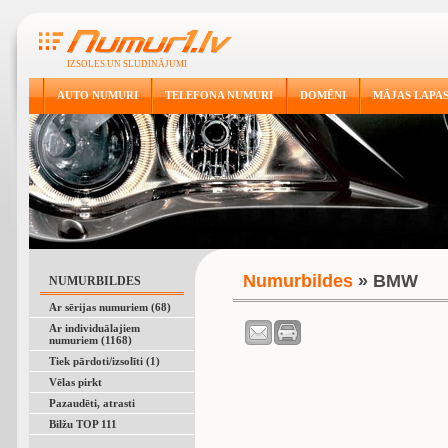
IZSOLES UN SLUDINĀJUMI
AUTO NUMURI
TELEFONA NUMURI
DOMĒNI
MĀJAS LAPA
Numurbildes
» BMW
NUMURBILDES
Ar sērijas numuriem (68)
Ar individuālajiem
numuriem (1168)
Tiek pārdoti/izsolīti (1)
Vēlas pirkt
Pazaudēti, atrasti
Bilžu TOP 111