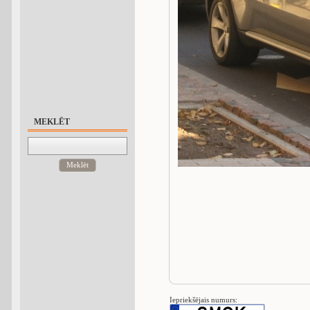
MEKLĒT
Meklēt
Iepriekšējais numurs: