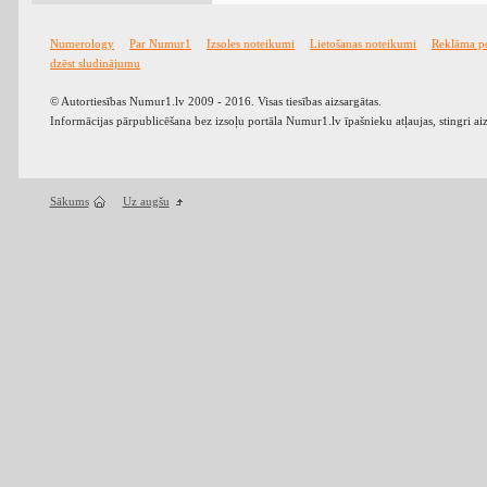
Numerology
Par Numur1
Izsoles noteikumi
Lietošanas noteikumi
Reklāma p
dzēst sludinājumu
© Autortiesības Numur1.lv 2009 - 2016. Visas tiesības aizsargātas.
Informācijas pārpublicēšana bez izsoļu portāla Numur1.lv īpašnieku atļaujas, stingri ai
Sākums
Uz augšu