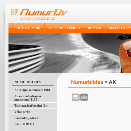
IZSOLES UN SLUDINĀJUMI
AUTO NUMURI
TELEFONA NUMURI
DOMĒNI
MĀJAS LAPA
Numurbildes
» AK
NUMURBILDES
Ar sērijas numuriem (68)
Ar individuālajiem
numuriem (1168)
Tiek pārdoti/izsolīti (1)
Vēlas pirkt
Pazaudēti, atrasti
Bilžu TOP 111