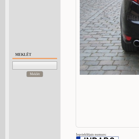
MEKLĒT
Meklēt
Iepriekšējais numurs: