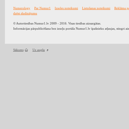
Numerology
Par Numur1
Izsoles noteikumi
Lietošanas noteikumi
Reklāma p
dzēst sludinājumu
© Autortiesības Numur1.lv 2009 - 2016. Visas tiesības aizsargātas.
Informācijas pārpublicēšana bez izsoļu portāla Numur1.lv īpašnieku atļaujas, stingri ai
Sākums
Uz augšu