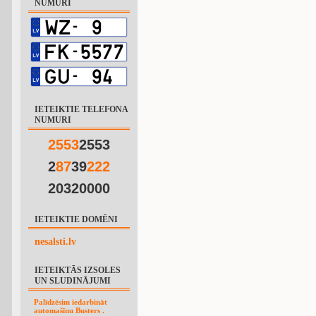
NUMURI
IETEIKTIE TELEFONA
NUMURI
2
5
5
3
2553
2
8
7
39
2
2
2
20320000
IETEIKTIE DOMĒNI
nesalsti.lv
IETEIKTĀS IZSOLES
UN SLUDINĀJUMI
Palīdzēsim iedarbināt
automašīnu Busters .