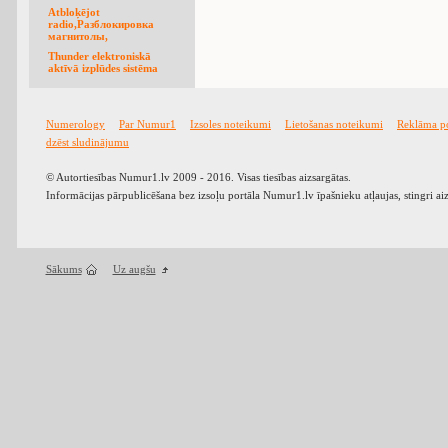
Atbloķējot
radio,Разблокировка
магнитолы,
Thunder elektroniskā
aktīvā izplūdes sistēma
Numerology
Par Numur1
Izsoles noteikumi
Lietošanas noteikumi
Reklāma p
dzēst sludinājumu
© Autortiesības Numur1.lv 2009 - 2016. Visas tiesības aizsargātas.
Informācijas pārpublicēšana bez izsoļu portāla Numur1.lv īpašnieku atļaujas, stingri ai
Sākums
Uz augšu