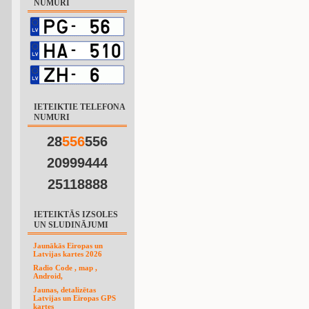
NUMURI
IETEIKTIE TELEFONA
NUMURI
28
5
5
6
556
20999444
25118888
IETEIKTĀS IZSOLES
UN SLUDINĀJUMI
Jaunākās Eiropas un
Latvijas kartes 2026
Radio Code , map ,
Android,
Jaunas, detalizētas
Latvijas un Eiropas GPS
kartes