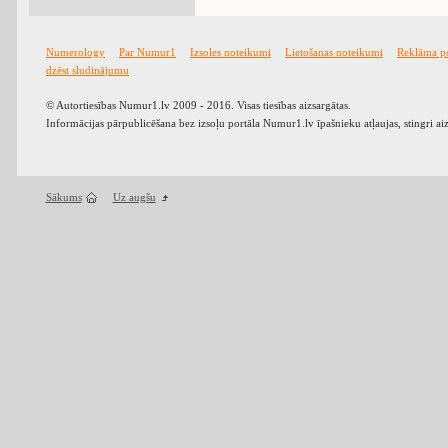
Numerology
Par Numur1
Izsoles noteikumi
Lietošanas noteikumi
Reklāma p
dzēst sludinājumu
© Autortiesības Numur1.lv 2009 - 2016. Visas tiesības aizsargātas.
Informācijas pārpublicēšana bez izsoļu portāla Numur1.lv īpašnieku atļaujas, stingri ai
Sākums
Uz augšu