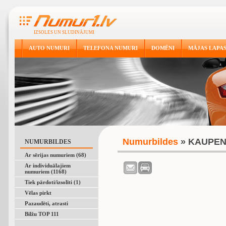
IZSOLES UN SLUDINĀJUMI
AUTO NUMURI
TELEFONA NUMURI
DOMĒNI
MĀJAS LAPA
Numurbildes
» KAUPEN
NUMURBILDES
Ar sērijas numuriem (68)
Ar individuālajiem
numuriem (1168)
Tiek pārdoti/izsolīti (1)
Vēlas pirkt
Pazaudēti, atrasti
Bilžu TOP 111