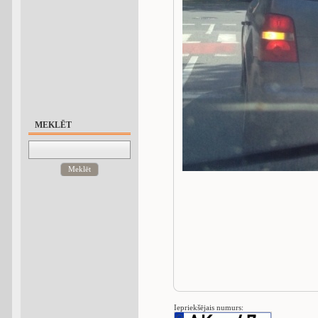
MEKLĒT
Meklēt
Iepriekšējais numurs: