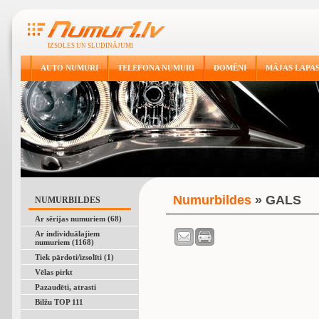
IZSOLES UN SLUDINĀJUMI
AUTO NUMURI
TELEFONA NUMURI
DOMĒNI
MĀJAS LAPA
Numurbildes
» GALS
NUMURBILDES
Ar sērijas numuriem (68)
Ar individuālajiem
numuriem (1168)
Tiek pārdoti/izsolīti (1)
Vēlas pirkt
Pazaudēti, atrasti
Bilžu TOP 111