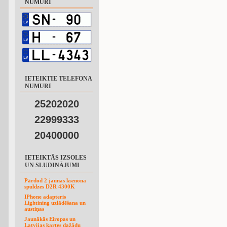
NUMURI
IETEIKTIE TELEFONA
NUMURI
25202020
22999333
20400000
IETEIKTĀS IZSOLES
UN SLUDINĀJUMI
Pārdod 2 jaunas ksenona
spuldzes D2R 4300K
IPhone adapteris
Lightining uzlādēšana un
austiņas
Jaunākās Eiropas un
Latvijas kartes dažādu