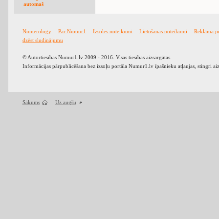
automaš
Numerology
Par Numur1
Izsoles noteikumi
Lietošanas noteikumi
Reklāma p
dzēst sludinājumu
© Autortiesības Numur1.lv 2009 - 2016. Visas tiesības aizsargātas.
Informācijas pārpublicēšana bez izsoļu portāla Numur1.lv īpašnieku atļaujas, stingri ai
Sākums
Uz augšu