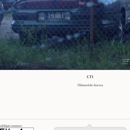
CT1
Oldsmobile Aurora
iekšējais numurs: