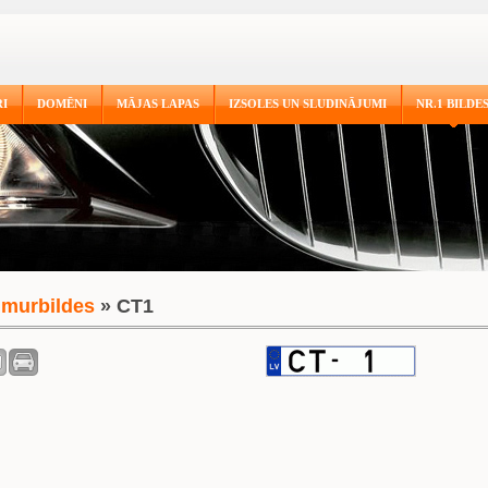
I
DOMĒNI
MĀJAS LAPAS
IZSOLES UN SLUDINĀJUMI
NR.1 BILDE
murbildes
» CT1