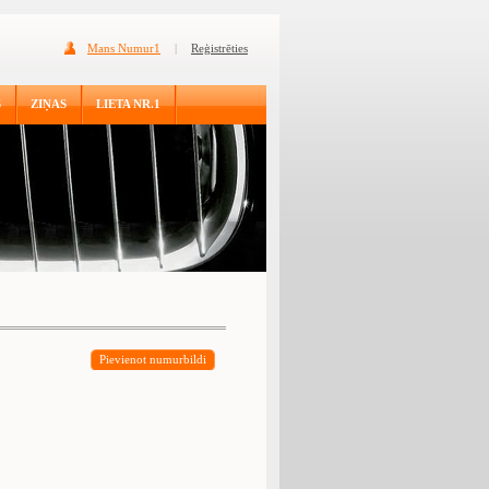
Mans Numur1
|
Reģistrēties
S
ZIŅAS
LIETA NR.1
Pievienot numurbildi