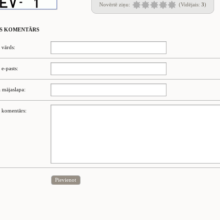
Novērtē ziņu:
(Vidējais:
3
)
S KOMENTĀRS
 vārds:
 e-pasts:
 mājaslapa:
 komentārs:
Pievienot