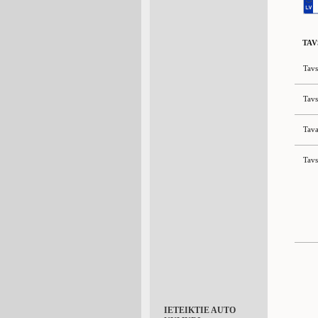
TAV
Tavs
Tavs
Tava
Tavs
IETEIKTIE AUTO