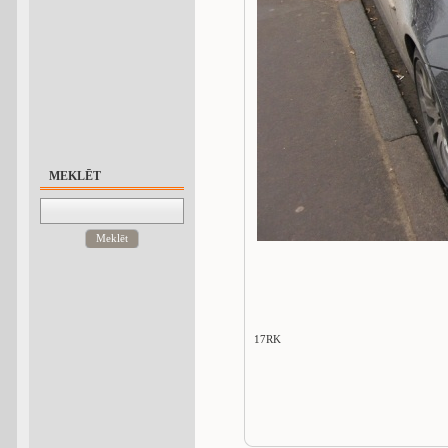
MEKLĒT
Meklēt
17RK