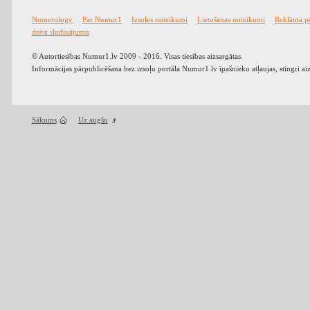
Numerology
Par Numur1
Izsoles noteikumi
Lietošanas noteikumi
Reklāma p
dzēst sludinājumu
© Autortiesības Numur1.lv 2009 - 2016. Visas tiesības aizsargātas.
Informācijas pārpublicēšana bez izsoļu portāla Numur1.lv īpašnieku atļaujas, stingri ai
Sākums
Uz augšu