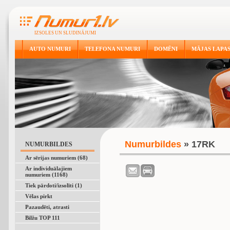
IZSOLES UN SLUDINĀJUMI
AUTO NUMURI
TELEFONA NUMURI
DOMĒNI
MĀJAS LAPA
Numurbildes
» 17RK
NUMURBILDES
Ar sērijas numuriem (68)
Ar individuālajiem
numuriem (1168)
Tiek pārdoti/izsolīti (1)
Vēlas pirkt
Pazaudēti, atrasti
Bilžu TOP 111