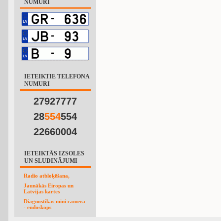
NUMURI
IETEIKTIE TELEFONA
NUMURI
27927777
28
5
5
4
554
22660004
IETEIKTĀS IZSOLES
UN SLUDINĀJUMI
Radio atbloķēšana,
Jaunākās Eiropas un
Latvijas kartes
Diagnostikas mini camera
- endoskops