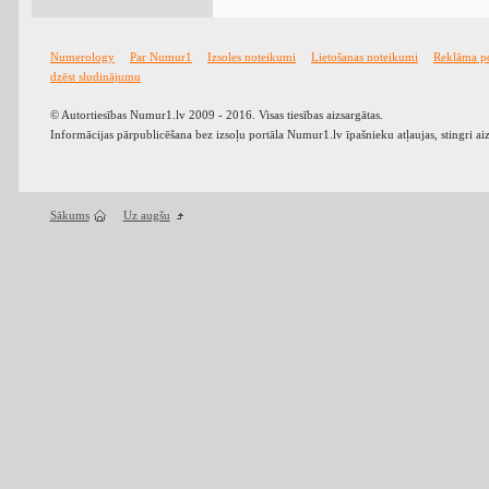
Numerology
Par Numur1
Izsoles noteikumi
Lietošanas noteikumi
Reklāma p
dzēst sludinājumu
© Autortiesības Numur1.lv 2009 - 2016. Visas tiesības aizsargātas.
Informācijas pārpublicēšana bez izsoļu portāla Numur1.lv īpašnieku atļaujas, stingri ai
Sākums
Uz augšu