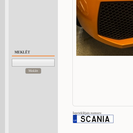
MEKLĒT
Meklēt
Iepriekšējais numurs: