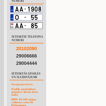
NUMURI
IETEIKTIE TELEFONA
NUMURI
2
0
1
0
2
0
9
0
29006666
29004444
IETEIKTĀS IZSOLES
UN SLUDINĀJUMI
Navigācijas kartes
Papildu atpakaļskata
spoguļi ar diviem skatu
lauku
BMW X6 G06 melnas
radiatora restes M-
Performance