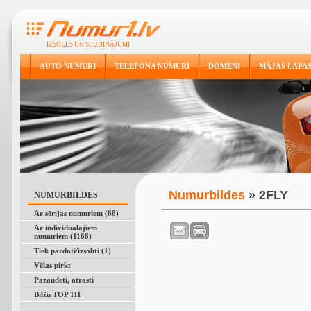
IZSOLES UN SLUDINĀJUMI
AUTO NUMURI
TELEFONA NUMURI
DOMĒNI
MĀJAS LAPA
Numurbildes
» 2FLY
NUMURBILDES
Ar sērijas numuriem (68)
Ar individuālajiem
numuriem (1168)
Tiek pārdoti/izsolīti (1)
Vēlas pirkt
Pazaudēti, atrasti
Bilžu TOP 111