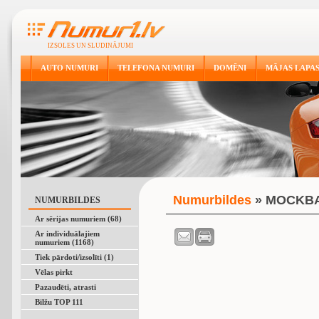
IZSOLES UN SLUDINĀJUMI
AUTO NUMURI
TELEFONA NUMURI
DOMĒNI
MĀJAS LAPA
Numurbildes
» MOCKB
NUMURBILDES
Ar sērijas numuriem (68)
Ar individuālajiem
numuriem (1168)
Tiek pārdoti/izsolīti (1)
Vēlas pirkt
Pazaudēti, atrasti
Bilžu TOP 111