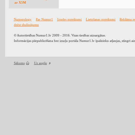
ar X5M
Numerology
Par Numur1
Izsoles noteikumi
Lietošanas noteikumi
Reklāma p
dzēst sludinājumu
© Autortiesības Numur1.lv 2009 - 2016. Visas tiesības aizsargātas.
Informācijas pārpublicēšana bez izsoļu portāla Numur1.lv īpašnieku atļaujas, stingri ai
Sākums
Uz augšu