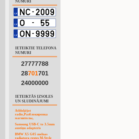
NUMURI
IETEIKTIE TELEFONA
NUMURI
27777788
28
7
0
1
701
24000000
IETEIKTĀS IZSOLES
UN SLUDINĀJUMI
Atbloķējot
radio,Разблокировка
магнитолы,
Samsung USB-C to 3.5mm
austiņu adapteris
BMW X5 G05 melnas
radiatora restes M-Style