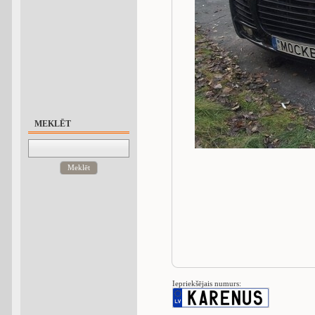
MEKLĒT
Meklēt
Iepriekšējais numurs: