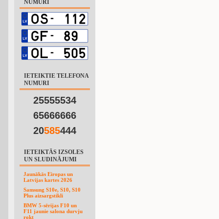
NUMURI
IETEIKTIE TELEFONA
NUMURI
25555534
65666666
20
5
8
5
444
IETEIKTĀS IZSOLES
UN SLUDINĀJUMI
Jaunākās Eiropas un
Latvijas kartes 2026
Samsung S10e, S10, S10
Plus aizsargstikli
BMW 5-sērijas F10 un
F11 jaunie salona durvju
rokt