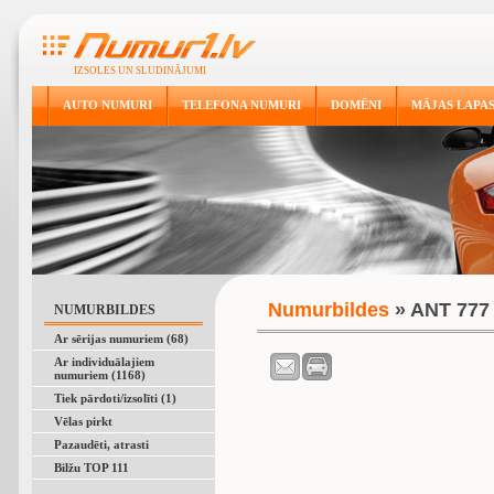
IZSOLES UN SLUDINĀJUMI
AUTO NUMURI
TELEFONA NUMURI
DOMĒNI
MĀJAS LAPA
Numurbildes
» ANT 777
NUMURBILDES
Ar sērijas numuriem (68)
Ar individuālajiem
numuriem (1168)
Tiek pārdoti/izsolīti (1)
Vēlas pirkt
Pazaudēti, atrasti
Bilžu TOP 111