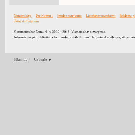
Numerology
Par Numur1
Izsoles noteikumi
Lietošanas noteikumi
Reklāma p
dzēst sludinājumu
© Autortiesības Numur1.lv 2009 - 2016. Visas tiesības aizsargātas.
Informācijas pārpublicēšana bez izsoļu portāla Numur1.lv īpašnieku atļaujas, stingri ai
Sākums
Uz augšu