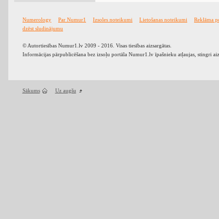
Numerology
Par Numur1
Izsoles noteikumi
Lietošanas noteikumi
Reklāma p
dzēst sludinājumu
© Autortiesības Numur1.lv 2009 - 2016. Visas tiesības aizsargātas.
Informācijas pārpublicēšana bez izsoļu portāla Numur1.lv īpašnieku atļaujas, stingri ai
Sākums
Uz augšu