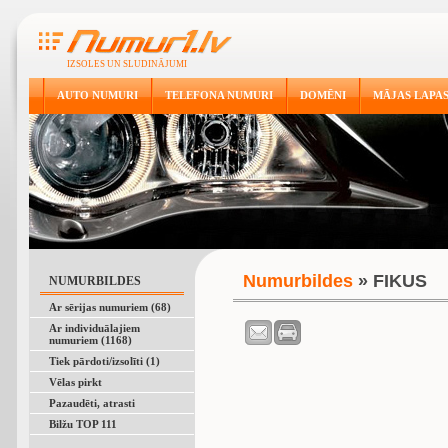
IZSOLES UN SLUDINĀJUMI
AUTO NUMURI
TELEFONA NUMURI
DOMĒNI
MĀJAS LAPA
Numurbildes
» FIKUS
NUMURBILDES
Ar sērijas numuriem (68)
Ar individuālajiem
numuriem (1168)
Tiek pārdoti/izsolīti (1)
Vēlas pirkt
Pazaudēti, atrasti
Bilžu TOP 111