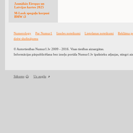
Jaunākās Eiropas un
Latvijas kartes 2025
M-Look spoguļu korpusi
BMW i3
Numerology
Par Numur1
Izsoles noteikumi
Lietošanas noteikumi
Reklāma p
dzēst sludinājumu
© Autortiesības Numur1.lv 2009 - 2016. Visas tiesības aizsargātas.
Informācijas pārpublicēšana bez izsoļu portāla Numur1.lv īpašnieku atļaujas, stingri ai
Sākums
Uz augšu