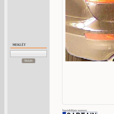
MEKLĒT
Meklēt
Iepriekšējais numurs: