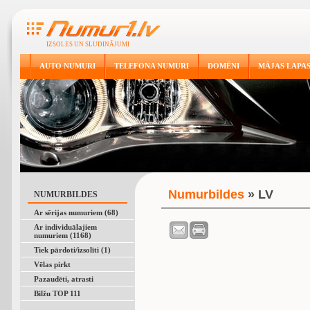
IZSOLES UN SLUDINĀJUMI
AUTO NUMURI
TELEFONA NUMURI
DOMĒNI
MĀJAS LAPA
Numurbildes
» LV
NUMURBILDES
Ar sērijas numuriem (68)
Ar individuālajiem
numuriem (1168)
Tiek pārdoti/izsolīti (1)
Vēlas pirkt
Pazaudēti, atrasti
Bilžu TOP 111